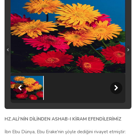
HZ.ALİ’NİN DİLİNDEN ASHAB-I KİRAM EFENDİLERİMİZ
İbn Ebu Dünya, Ebu Erake'nin şöyle dediğini rivayet etmiştir: