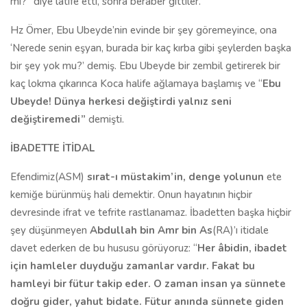
mi?” diye latife etti, sonra beraber gittiler.
Hz Ömer, Ebu Ubeyde’nin evinde bir şey göremeyince, ona
‘Nerede senin eşyan, burada bir kaç kırba gibi şeylerden başka
bir şey yok mu?’ demiş. Ebu Ubeyde bir zembil getirerek bir
kaç lokma çıkarınca Koca halife ağlamaya başlamış ve “
Ebu
Ubeyde! Dünya herkesi değiştirdi yalnız seni
değiştiremedi”
demişti.
İBADETTE İTİDAL
Efendimiz(ASM)
sırat-ı müstakim’in, denge yolunun
ete
kemiğe bürünmüş hali demektir. Onun hayatının hiçbir
devresinde ifrat ve tefrite rastlanamaz. İbadetten başka hiçbir
şey düşünmeyen
Abdullah bin Amr bin As
(RA)’ı itidale
davet ederken de bu hususu görüyoruz: “
Her âbidin, ibadet
için hamleler duyduğu zamanlar vardır. Fakat bu
hamleyi bir fütur takip eder. O zaman insan ya sünnete
doğru gider, yahut bidate. Fütur anında sünnete giden