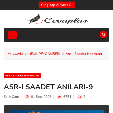
Giriş Yap & Kayıt Ol
Anasayfa
UFUK PEYGAMBERİ
Asr-ı Saadet Hatıraları
ASR-I SAADET HATIRALARI
ASR-I SAADET ANILARI-9
Salih Okur
01 Sep, 2006
6751
2