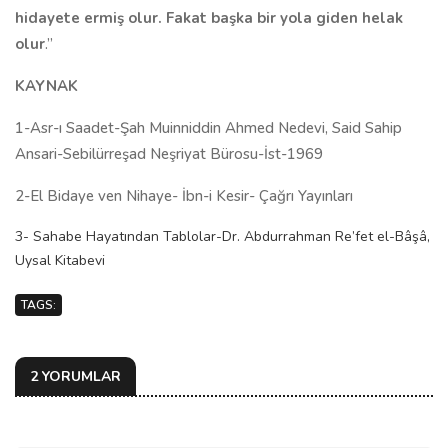
hidayete ermiş olur. Fakat başka bir yola giden helak
olur
.”
KAYNAK
1-Asr-ı Saadet-Şah Muinniddin Ahmed Nedevi, Said Sahip
Ansari-Sebilürreşad Neşriyat Bürosu-İst-1969
2-El Bidaye ven Nihaye- İbn-i Kesir- Çağrı Yayınları
3- Sahabe Hayatından Tablolar-Dr. Abdurrahman Re’fet el-Bâşâ,
Uysal Kitabevi
TAGS:
2 YORUMLAR