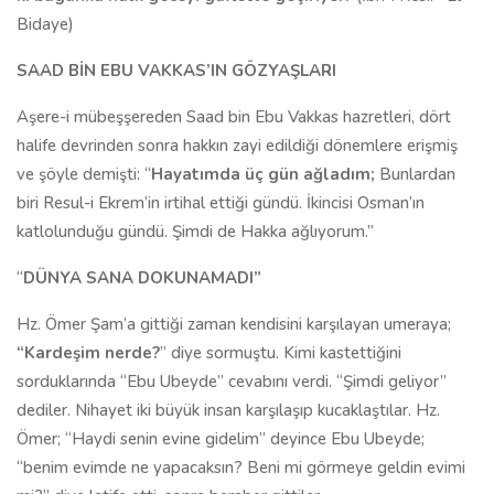
Bidaye)
SAAD BİN EBU VAKKAS’IN GÖZYAŞLARI
Aşere-i mübeşşereden Saad bin Ebu Vakkas hazretleri, dört
halife devrinden sonra hakkın zayi edildiği dönemlere erişmiş
ve şöyle demişti: “
Hayatımda üç gün ağladım;
Bunlardan
biri Resul-i Ekrem’in irtihal ettiği gündü. İkincisi Osman’ın
katlolunduğu gündü. Şimdi de Hakka ağlıyorum.”
“
DÜNYA SANA DOKUNAMADI”
Hz. Ömer Şam’a gittiği zaman kendisini karşılayan umeraya;
“Kardeşim nerde?
” diye sormuştu. Kimi kastettiğini
sorduklarında “Ebu Ubeyde” cevabını verdi. “Şimdi geliyor”
dediler. Nihayet iki büyük insan karşılaşıp kucaklaştılar. Hz.
Ömer; “Haydi senin evine gidelim” deyince Ebu Ubeyde;
“benim evimde ne yapacaksın? Beni mi görmeye geldin evimi