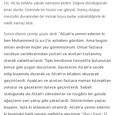
Hz. Ali ile birlikte sabah namazını kıldım. Sağına döndüğünde
biraz durdu. Üzerinde bir hüzün var gibiydi. Güneş doğup
mescidin duvarından bir mızrak boyu kadar yükseldiğinde iki
rekât namaz kıldı.
Sonra ellerini çevirip şöyle dedi: "
Allah'a yemin ederim ki
ben Muhammed (s.a.v.)'in ashabını gördüm. Ama bugün
onları andıran hiçbir şey göremiyorum. Onlar fazlaca
secdeye vardıklarından yüzleri ve alınları tozlanmış
olarak sabahlarlardı. Tıpkı kendisine taziyette bulunulan
kimse gibi üzgün dururlardı. Gecelerini Allah'a secde
edip kıyamda durarak ve Allah'ın kitabını okuyarak
geçirirlerdi. Ayakları ve alınları fazlaca namaz kılmaktan
yorulur ve gecelerini öylece geçirirlerdi. Sabah
olduğunda da Allah'ı zikrederler ve rüzgârlı bir günde
ağaçların yan yatışı gibi yatarlardı. Gözlerinden yaşlar
boşanır, öyle ki elbiseleri ıslanırdı. Allah'a yemin ederim
ki bugünkü halk geceyi gafletle geçiriyor.
"(İbn-i Kesir- El