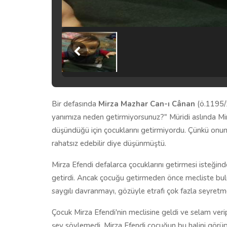
Bir defasında
Mirza Mazhar Can-ı Cânan
(ö.1195/1
yanımıza neden getirmiyorsunuz?" Müridi aslında Mir
düşündüğü için çocuklarını getirmiyordu. Çünkü onun ç
rahatsız edebilir diye düşünmüştü.
Mirza Efendi defalarca çocuklarını getirmesi isteğin
getirdi. Ancak çocuğu getirmeden önce mecliste bu
saygılı davranmayı, gözüyle etrafı çok fazla seyretm
Çocuk Mirza Efendi'nin meclisine geldi ve selam verip
şey söylemedi. Mirza Efendi çocuğun bu halini görüp