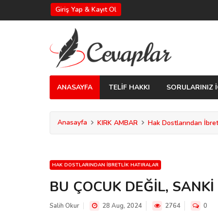
Giriş Yap & Kayıt Ol
ANASAYFA
TELİF HAKKI
SORULARINIZ İ
Anasayfa
KIRK AMBAR
Hak Dostlarından İbretl
HAK DOSTLARINDAN İBRETLIK HATIRALAR
BU ÇOCUK DEĞİL, SANK
Salih Okur
28 Aug, 2024
2764
0