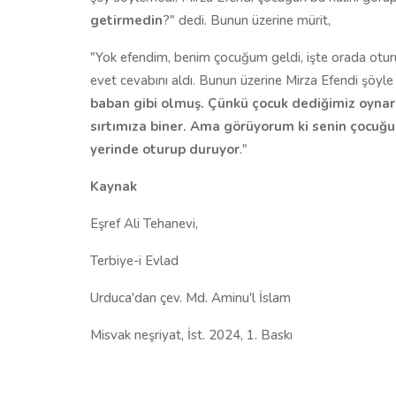
getirmedin
?" dedi. Bunun üzerine mürit,
"Yok efendim, benim çocuğum geldi, işte orada oturu
evet cevabını aldı. Bunun üzerine Mirza Efendi şöyle 
baban gibi olmuş. Çünkü çocuk dediğimiz oynar, ş
sırtımıza biner. Ama görüyorum ki senin çocuğun
yerinde oturup duruyor
."
Kaynak
Eşref Ali Tehanevi,
Terbiye-i Evlad
Urduca'dan çev. Md. Aminu'l İslam
Misvak neşriyat, İst. 2024, 1. Baskı