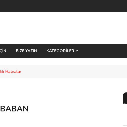
ÇİN
BİZE YAZIN
KATEGORİLER
ik Hatıralar
İ BABAN