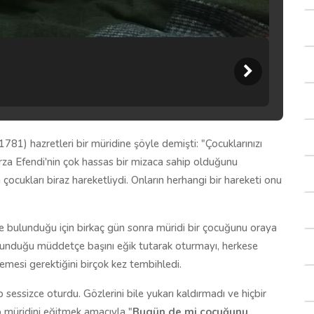
781) hazretleri bir müridine şöyle demişti: "Çocuklarınızı
za Efendi'nin çok hassas bir mizaca sahip olduğunu
ocukları biraz hareketliydi. Onların herhangi bir hareketi onu
de bulunduğu için birkaç gün sonra müridi bir çocuğunu oraya
lunduğu müddetçe başını eğik tutarak oturmayı, herkese
emesi gerektiğini birçok kez tembihledi.
 sessizce oturdu. Gözlerini bile yukarı kaldırmadı ve hiçbir
 müridini eğitmek amacıyla "
Bugün de mi çocuğunu