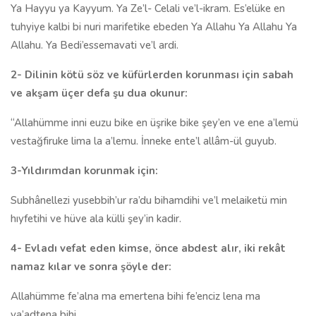
Ya Hayyu ya Kayyum. Ya Ze’l- Celali ve’l-ikram. Es’elüke en
tuhyiye kalbi bi nuri marifetike ebeden Ya Allahu Ya Allahu Ya
Allahu. Ya Bedi’essemavati ve’l ardi.
2- Dilinin kötü söz ve küfürlerden korunması için sabah
ve akşam üçer defa şu dua okunur:
“Allahümme inni euzu bike en üşrike bike şey’en ve ene a’lemü
vestağfiruke lima la a’lemu. İnneke ente’l allâm-ül guyub.
3-Yıldırımdan korunmak için:
Subhânellezi yusebbih’ur ra’du bihamdihi ve’l melaiketü min
hıyfetihi ve hüve ala külli şey’in kadir.
4- Evladı vefat eden kimse, önce abdest alır, iki rekât
namaz kılar ve sonra şöyle der:
Allahümme fe’alna ma emertena bihi fe’enciz lena ma
va’adtena bihi.