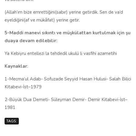
(Allah’ım bize emrettiğini(sabır) yerine getirdik. Sen de va’d
eyeldiğini(af ve mükâfat) yerine getir.
5-Maddi manevi sıkıntı ve müşkülattan kurtulmak için şu
duaya devam edilebilir:
Ya Kebiyru entellezi la tehdedil ukulü li vasfihi azametihi
Kaynaklar
:
1-Mecma’ul Adab- Sofuzade Seyyid Hasan Hulusi- Salah Bilici
Kitabevi-İst–1979
2-Büyük Dua Demeti- Süleyman Demir- Demir Kitabevi-İst–
1981
TAGS: