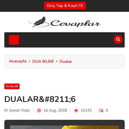
Giriş Yap & Kayıt Ol
Anasayfa
DUA İKLİMİ
Dualar
DUALAR
DUALAR&#8211;6
M. Semih Yildiz
16 Aug, 2008
15191
0