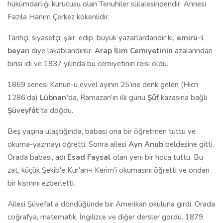
hükümdarlığı kurucusu olan Tenuhiler sülalesindendir. Annesi
Fazıla Hanım Çerkez kökenlidir.
Tarihçi, siyasetçi, şair, edip, büyük yazarlardandır ki
, emirü-l
beyan
diye lakablandırılır.
Arap İlim Cemiyetinin
azalarından
birisi idi ve 1937 yılında bu cemiyetinin reisi oldu.
1869 senesi Kanun-u evvel ayının 25'ine denk gelen (Hicri
1286'da)
Lübnan'
da, Ramazan'ın ilk günü
Şûf
kazasına bağlı
Şüveyfâ
t
'ta doğdu.
Beş yaşına ulaştığında, babası ona bir öğretmen tuttu ve
okuma-yazmayı öğretti. Sonra ailesi
Ayn Anub
beldesine gitti.
Orada babası, adı
Esad Faysal
olan yeni bir hoca tuttu. Bu
zat, küçük Şekib'e Kur'an-ı Kerim'i okumasını öğretti ve ondan
bir kısmını ezberletti.
Ailesi Şüvefat'a döndüğünde bir Amerikan okuluna girdi. Orada
coğrafya, matematik, İngilizce ve diğer dersler gördü. 1879