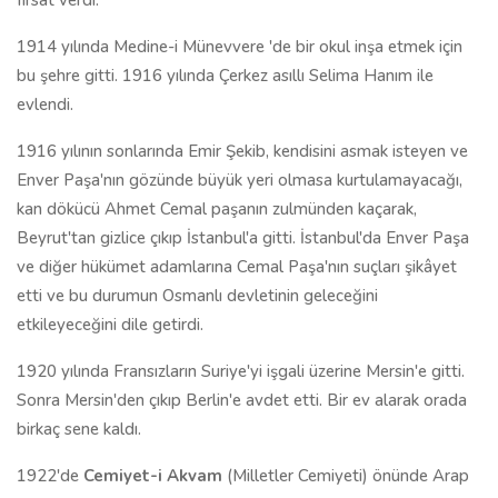
fırsat verdi.
1914 yılında Medine-i Münevvere 'de bir okul inşa etmek için
bu şehre gitti. 1916 yılında Çerkez asıllı Selima Hanım ile
evlendi.
1916 yılının sonlarında Emir Şekib, kendisini asmak isteyen ve
Enver Paşa'nın gözünde büyük yeri olmasa kurtulamayacağı,
kan dökücü Ahmet Cemal paşanın zulmünden kaçarak,
Beyrut'tan gizlice çıkıp İstanbul'a gitti. İstanbul'da Enver Paşa
ve diğer hükümet adamlarına Cemal Paşa'nın suçları şikâyet
etti ve bu durumun Osmanlı devletinin geleceğini
etkileyeceğini dile getirdi.
1920 yılında Fransızların Suriye'yi işgali üzerine Mersin'e gitti.
Sonra Mersin'den çıkıp Berlin'e avdet etti. Bir ev alarak orada
birkaç sene kaldı.
1922'de
Cemiyet-i Akvam
(Milletler Cemiyeti) önünde Arap