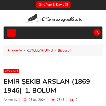
Giriş Yap & Kayıt Ol
Anasayfa
KUTLULAR UFKU
Biyografi
BIYOGRAFI
EMİR ŞEKİB ARSLAN (1869-
1946)-1. BÖLÜM
Ahmet Izz
03 Jul, 2024
2843
0