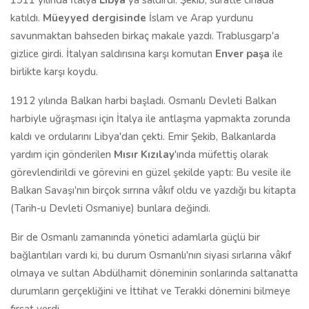
1911 yılında İtalya
Libya'
ya saldırdı. Şekib, süratle cihada
katıldı.
Müeyyed dergisinde
İslam ve Arap yurdunu
savunmaktan bahseden birkaç makale yazdı. Trablusgarp'a
gizlice girdi. İtalyan saldırısına karşı komutan
Enver paşa
ile
birlikte karşı koydu.
1912 yılında Balkan harbi başladı. Osmanlı Devleti Balkan
harbiyle uğraşması için İtalya ile antlaşma yapmakta zorunda
kaldı ve ordularını Libya'dan çekti. Emir Şekib, Balkanlarda
yardım için gönderilen
Mısır Kızılay
'ında müfettiş olarak
görevlendirildi ve görevini en güzel şekilde yaptı: Bu vesile ile
Balkan Savaşı'nın birçok sırrına vâkıf oldu ve yazdığı bu kitapta
(Tarih-u Devleti Osmaniye) bunlara değindi.
Bir de Osmanlı zamanında yönetici adamlarla güçlü bir
bağlantıları vardı ki, bu durum Osmanlı'nın siyasi sırlarına vâkıf
olmaya ve sultan Abdülhamit döneminin sonlarında saltanatta
durumların gerçekliğini ve İttihat ve Terakki dönemini bilmeye