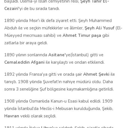
başladı. Ulema-yı İslah cemiyetinin reisi,
Şeyh Tahir El-
Cezairi'
yi de bu sırada tanıdı.
1890 yılında Mısır'ı ilk defa ziyaret etti. Şeyh Muhammed
Abduh ile ve seçkin müfekkirler ve âlimler,
Şeyh Ali Yusuf
(El-
Müeyyed mecmuası sahibi) ve
Ahmet Timur paşa
gibi
zatlarla bir araya geldi.
1890 yılının sonlarında
Asitane'
ye(İstanbul) gitti ve
Cemaleddin Afgani
ile karşılaştı ve ondan etkilendi.
1892 yılında Fransa'ya gitti ve orada şair
Ahmet Şevki
ile
tanıştı. 1908 yılında Şuvefat'ın nahiye müdürü oldu. Daha
sonra 3 seneliğine Şuf bölgesine kaymakamlığına getirildi.
1908 yılında Osmanlıda Kanun-u Esasi kabul edildi. 1909
yılında İstanbul'da Meclis-i Mebusan kurulduğunda, Şekib,
Havran
vekili olarak seçildi.