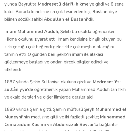
yılında Beyrut'ta
Medresetü dâri'l-hikme
'ye girdi ve 8 sene
kaldı. Borada kendisine en çok tesir eden kişi,
Bostan
diye
bilinen sözlük sahibi
Abdullah el Bustani'
dir.
İmam Muhammed Abduh
, Şekib bu okulda öğrenci iken
Hikme okulunu ziyaret etti. İmam kendisine bir şiir okuyan bu
zeki çocuğu çok beğendi gelecekte çok meşhur olacağını
tahmin etti. O günden beri Şekib'in imam ile alakası
güçlenmeye başladı ve ondan birçok bilgiler edindi ve
etkilendi.
1887 yılında Şekib Sultaniye okuluna girdi ve
Medresetü's-
sultâniyye
'de öğretmenlik yapan Muhammed Abduh'tan fıkıh
ve akaid dersleri ve diğer ilimlerde dersler aldı.
1889 yılında Şam'a gitti. Şam'ın müftüsü
Şeyh Muhammed el
Muneyni'nin m
eclisine gitti ve iki faziletli şeyhle;
Muhammed
Cemaleddin Kasimi
ve
Abdürezzak Beytar
'la bağlantısı