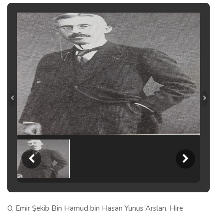
O, Emir Şekib Bin Hamud bin Hasan Yunus Arslan. Hire