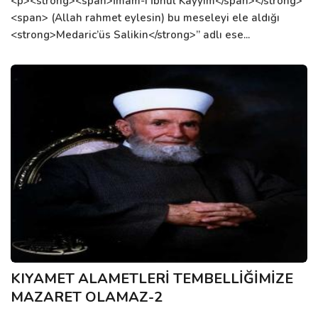
<p><strong><span>İmam-ı İbnul Kayyım</span></strong>
<span> (Allah rahmet eylesin) bu meseleyi ele aldığı
<strong>Medaric’üs Salikin</strong>” adlı ese...
KIYAMET ALAMETLERİ TEMBELLİĞİMİZE
MAZARET OLAMAZ-2