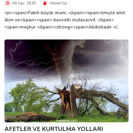
04 Apr, 2025
Ahmet Izz
<p><span>Fakih büyük imam, </span><span>ilmiyle amil
âlim ve</span><span> basiretli mutasavvıf, </span>
<span>meşhur </span><strong><span>Abdülkadir </...
AFETLER VE KURTULMA YOLLARI