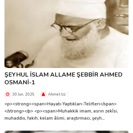
ŞEYHUL İSLAM ALLAME ŞEBBİR AHMED
OSMANİ-1
30 Jun, 2025
Ahmet Izz
<p><strong><span>Hayatı-Yaptıkları-Telifleri</span>
</strong></p> <p><span>Muhakkik imam, asrın zekîsi,
muhaddis, fakih, kelam âlimi, araştırmacı, şeyh...