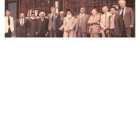
MERHUM EBUL HASAN EN NEDVİ'NİN
TÜRKİYE İZLENİMLERİ-3
22 Jan, 2024
Ahmet Izz
Bursa’da Bursa’ya Ayın 15 inde, Çarşamba günü gittik. Bu
şehir, İstanbul'un güneyinde bulunur. Ancak kara yolu
kıvrımlı ve uzundu ve iki şehir arası...