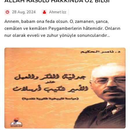
ALLAH RASULÜ HAKKINDA ÖZ BİLGİ
28 Aug, 2024
Ahmet Izz
Annem, babam ona feda olsun. O, zamanen, şanca,
cemâlen ve kemâlen Peygamberlerin hâtemidir. Onların
nur olarak evveli ve zuhur yönüyle sonuncularıdır...