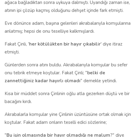
ağaca bağladıktan sonra uykuya dalmıştı. Uyandığı zaman ise,
atının ipi çözüp kaçmış olduğunu dehşet içinde fark etmişti.
Eve dönünce adam, başına gelenleri akrabalarıyla komşularına
anlatmış; hepsi de onu teselliye kalkmışlardı.
Fakat Çinli, '
her kötülükten bir hayır çıkabilir
' diye itiraz
etmişti.
Günlerden sonra atını buldu. Akrabalarıyla komşular bu sefer
onu tebrik etmeye koştular. Fakat Çinli; "
belki de
zannettiğiniz kadar hayırlı olmadı
" demekle yetindi.
Kısa bir müddet sonra Çinlinin oğlu atla gezerken düştü ve bir
bacağını kırdı.
Akrabalarla komşular yine Çinlinin üzüntüsüne ortak olmak için
koştular. Fakat adam onların teselli edici sözlerine;
"
Bu işin olmasında bir hayır olmadığı ne malum
?" diye