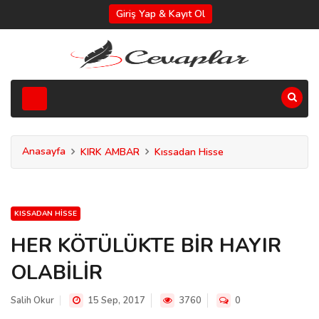
Giriş Yap & Kayıt Ol
Anasayfa
KIRK AMBAR
Kıssadan Hisse
KISSADAN HISSE
HER KÖTÜLÜKTE BİR HAYIR
OLABİLİR
Salih Okur
15 Sep, 2017
3760
0