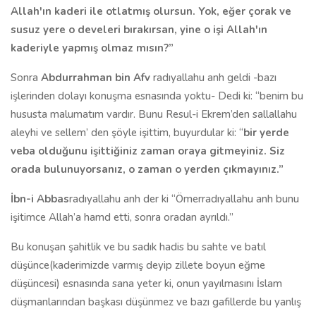
Allah'ın kaderi ile otlatmış olursun. Yok, eğer çorak ve
susuz yere o develeri bırakırsan, yine o işi Allah'ın
kaderiyle yapmış olmaz mısın?”
Sonra
Abdurrahman bin Afv
radıyallahu anh geldi -bazı
işlerinden dolayı konuşma esnasında yoktu- Dedi ki: “benim bu
hususta malumatım vardır. Bunu Resul-i Ekrem’den sallallahu
aleyhi ve sellem’ den şöyle işittim, buyurdular ki: “
bir yerde
veba olduğunu işittiğiniz zaman oraya gitmeyiniz. Siz
orada bulunuyorsanız, o zaman o yerden çıkmayınız.”
İbn-i Abbas
radıyallahu anh der ki “Ömer
radıyallahu anh bunu
işitimce Allah’a hamd etti, sonra oradan ayrıldı.”
Bu konuşan şahitlik ve bu sadık hadis bu sahte ve batıl
düşünce(kaderimizde varmış deyip zillete boyun eğme
düşüncesi) esnasında sana yeter ki, onun yayılmasını İslam
düşmanlarından başkası düşünmez ve bazı gafillerde bu yanlış