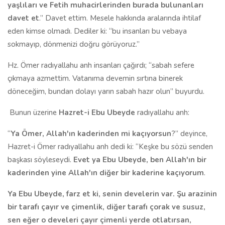
yaşlıları ve Fetih muhacirlerinden burada bulunanları
davet et
.” Davet ettim. Mesele hakkında aralarında ihtilaf
eden kimse olmadı. Dediler ki: “bu insanları bu vebaya
sokmayıp, dönmenizi doğru görüyoruz.”
Hz. Ömer radıyallahu anh insanları çağırdı; “sabah sefere
çıkmaya azmettim. Vatanıma devemin sırtına binerek
döneceğim, bundan dolayı yarın sabah hazır olun” buyurdu.
Bunun üzerine
Hazret-i Ebu Ubeyde
radıyallahu anh:
“
Ya Ömer, Allah'ın kaderinden mi kaçıyorsun
?” deyince,
Hazret-i Ömer radıyallahu anh dedi ki: “Keşke bu sözü senden
başkası söyleseydi.
Evet ya Ebu Ubeyde, ben Allah'ın bir
kaderinden yine Allah'ın diğer bir kaderine kaçıyorum
.
Ya Ebu Ubeyde, farz et ki, senin develerin var. Şu arazinin
bir tarafı çayır ve çimenlik, diğer tarafı çorak ve susuz,
sen eğer o develeri çayır çimenli yerde otlatırsan,