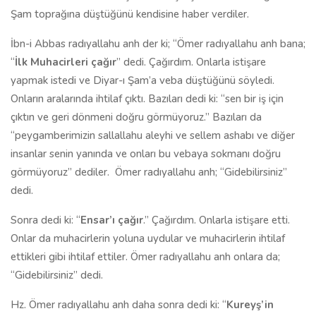
Şam toprağına düştüğünü kendisine haber verdiler.
İbn-i Abbas radıyallahu anh der ki; “Ömer radıyallahu anh bana;
“
İlk Muhacirleri çağır
” dedi. Çağırdım. Onlarla istişare
yapmak istedi ve Diyar-ı Şam’a veba düştüğünü söyledi.
Onların aralarında ihtilaf çıktı. Bazıları dedi ki: “sen bir iş için
çıktın ve geri dönmeni doğru görmüyoruz.” Bazıları da
“peygamberimizin sallallahu aleyhi ve sellem ashabı ve diğer
insanlar senin yanında ve onları bu vebaya sokmanı doğru
görmüyoruz” dediler.
Ömer radıyallahu anh; “Gidebilirsiniz”
dedi.
Sonra dedi ki: “
Ensar’ı çağır
.” Çağırdım. Onlarla istişare etti.
Onlar da muhacirlerin yoluna uydular ve muhacirlerin ihtilaf
ettikleri gibi ihtilaf ettiler. Ömer radıyallahu anh onlara da;
“Gidebilirsiniz” dedi.
Hz. Ömer radıyallahu anh daha sonra dedi ki: “
Kureyş’in