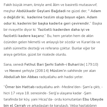
Fakih büyük imam,
ilmiyle amil âlim ve
basiretli mutasavvıf,
meşhur
Abdülkadir
Geylani Bağdadi
ne güzel
der;
“ Adam
o değildir ki,
kaderine teslim olup boyun eğen. Adam
odur ki, kaderini bir başka kaderle geri çevirendir.
” B
a
ş
ka
bir
rivayette diyor ki:
“
faziletli
kaderden daha iyi ve
faziletli kadere kaçar
ı
z
.
” Bu,
hem şeriatın hem de aklın
özünden gelen hikmetli ve anlayışlı bir sözdür ve Kuran'da ve
sahih sünnette desteği ve referansı çoktur. Bunlar eğer bir
araya getirilse, güzel bir risalede olurdu.
Sana, senedi
Fethul Bari Şerhi Sahih-i Buhari
’de( 179:10)
ve
Nevevi
şerhiyle (208:14)
Müslim’
in sahihinde yer alan
Abdullah bin Abbas
radıyallahu anh hadisi yeter.
“
Ömer bin Hattab
radıyallahu anh -Medine'den- Şam'a çıktı, -
hicri 17 veya 18. senesinde- Serğ’a ulaşana kadar -Şam
tarafında bir köy, yani Hicaz'da- ordu komutanları
Ebu Ubeyde
bin el Cerrah
ve arkadaşları ile karşılaştı. Veba hastalığının