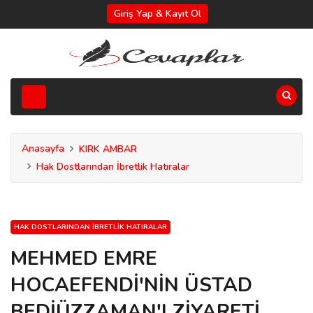
Giriş Yap & Kayıt Ol
Anasayfa
KIRK AMBAR
Hak Dostlarından İbretlik Hatıralar
HAK DOSTLARINDAN İBRETLIK HATIRALAR
MEHMED EMRE
HOCAEFENDİ'NİN ÜSTAD
BEDİÜZZAMAN'I ZİYARETİ