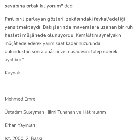
sevabına ortak kılıyorum"
dedi.
Pırıl pırıl parlayan gözleri, zekâsındaki fevkal'ad
e
liği
yansıtmaktaydı
.
Bakışlarında maveralara uzanan bir ruh
hasleti müşâh
e
d
e
olunuyordu
. Kemâlâtını aynelyakin
müşâhede ederek yarım saat kadar huzurunda
bulunduktan sonra duâsını ve müsadesini talep ederek
ayrıldım."
Kaynak
Mehmed Emre
Üstadım Süleyman Hilmi Tunahan ve Hâtıralarım
Erhan Yayınları
İst. 2000, 2. Baskı