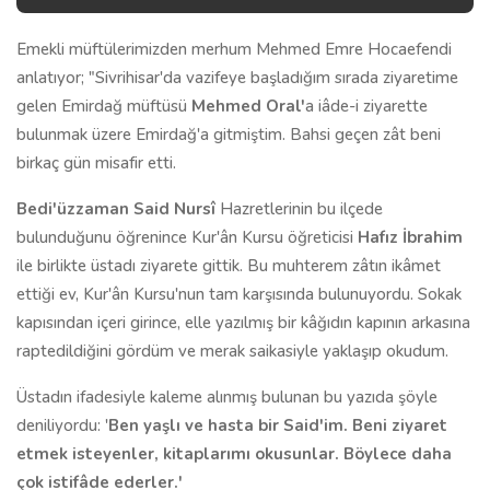
Emekli müftülerimizden merhum Mehmed Emre Hocaefendi
anlatıyor; "Sivrihisar'da vazifeye başladığım sırada ziyaretime
gelen Emirdağ müftüsü
Mehmed Oral'
a iâde-i ziyarette
bulunmak üzere Emirdağ'a gitmiştim. Bahsi geçen zât beni
birkaç gün misafir etti.
Bedi'
ü
zzaman Said Nursî
Hazretlerinin bu ilçede
bulunduğunu öğrenince Kur'ân Kursu öğreticisi
Hafız İbrahim
ile birlikte üstadı ziyarete gittik. Bu muhterem zâtın ikâmet
ettiği ev, Kur'ân Kursu'nun tam karşısında bulunuyordu. Sokak
kapısından içeri girince, elle yazılmış bir kâğıdın kapının arkasına
raptedildiğini gördüm ve merak saikasiyle yaklaşıp okudum.
Üstadın ifadesiyle kaleme alınmış bulunan bu yazıda şöyle
deniliyordu: '
Ben yaşlı ve hasta bir Said'im. Beni ziyaret
etmek isteyenler, kitapl
arı
mı
o
ku
s
unlar. Böylece daha
çok istifâde ederler.'