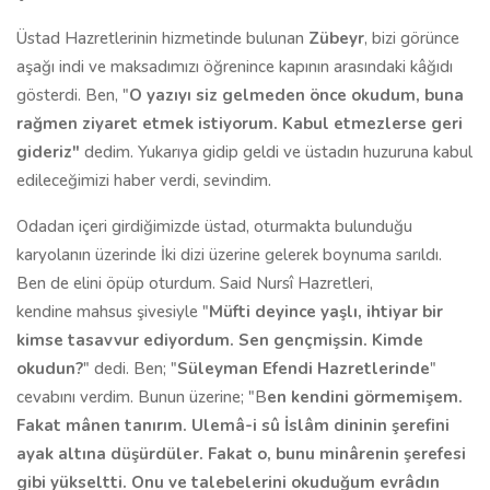
Üstad Hazretlerinin hizmetinde bulunan
Zübeyr
, bizi görünce
aşağı indi ve maksadımızı öğrenince kapının arasındaki kâğıdı
gösterdi. Ben, "
O yazıyı
s
iz gelmeden önce okudum, buna
rağmen ziyaret etmek istiyorum. Kabul et
mezler
se geri
gideriz"
dedim. Yukarıya gidip geldi ve üstadın huzuruna kabul
edileceğimizi haber verdi, sevindim.
Odadan içeri girdiğimizde üstad, oturmakta bulunduğu
karyolanın üzerinde İki dizi üzerine gelerek boynuma sarıldı.
Ben de elini öpüp oturdum. Said Nursî Hazretleri,
kendine mahsus şivesiyle "
Müfti deyince
yaşlı, ihtiyar
bir
kimse tasavvur ediyordum. Sen gençmişsin. Kimde
okudun?
" dedi. Ben; "
Süleyman Efendi Hazretlerinde
"
cevabını verdim. Bunun üzerine; "B
en kendini görmemişem.
Fakat mânen tanırım. Ulemâ
-
i
sû
İslâm din
inin
şerefini
ayak altına düşürdüler. Fakat o, bunu minâr
e
nin şerefesi
gibi
yükselt
ti. Onu ve talebelerini okuduğum evrâdın