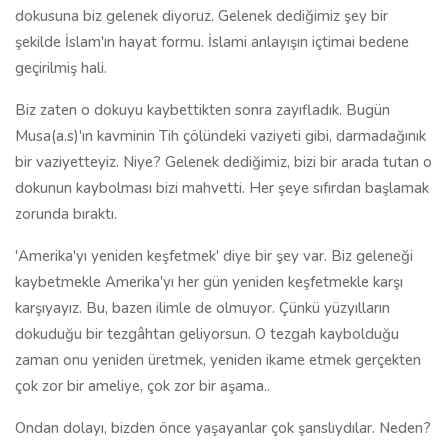
dokusuna biz gelenek diyoruz. Gelenek dediğimiz şey bir
şekilde İslam'ın hayat formu. İslami anlayışın içtimai bedene
geçirilmiş hali.
Biz zaten o dokuyu kaybettikten sonra zayıfladık. Bugün
Musa(a.s)'ın kavminin Tih çölündeki vaziyeti gibi, darmadağınık
bir vaziyetteyiz. Niye? Gelenek dediğimiz, bizi bir arada tutan o
dokunun kaybolması bizi mahvetti. Her şeye sıfırdan başlamak
zorunda bıraktı.
'Amerika'yı yeniden keşfetmek' diye bir şey var. Biz geleneği
kaybetmekle Amerika'yı her gün yeniden keşfetmekle karşı
karşıyayız. Bu, bazen ilimle de olmuyor. Çünkü yüzyılların
dokuduğu bir tezgâhtan geliyorsun. O tezgah kaybolduğu
zaman onu yeniden üretmek, yeniden ikame etmek gerçekten
çok zor bir ameliye, çok zor bir aşama..
Ondan dolayı, bizden önce yaşayanlar çok şanslıydılar. Neden?