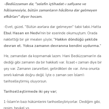
-Bediüzzaman da; "
selefin içtihadat-ı safiyane ve
hâlisanesiyle, bütün zamanların hâcâtına dar gelmeyen
efkârları" diyor hocam.
-Evet, güzel. "Bütün asırlara dar gelmeyen" tabii tabii..Hatta
Ebul Hasan en Nedvi
'nin bir eserinde okumuştum. Orada
naklettiği bir şiir mealen şöyle; "
Hakkın döndüğü şekilde
devran et. Yoksa zamanın devranına kendini uydurma.
"
He, zamandan da kopmamak lazım. Hani Bediüzzaman'ın da
dediği gibi zamanın da bir hakikati var. İlcaat-ı zaman diye bir
şey var. Zamanın zaruretleri, getirdikleri de var. Ama onunla
sınırlı kalmak doğru değil. İşte o zaman sen İslam'ı
tarihselleştirmiş oluyorsun.
Tarihselleştirmede iki şey var;
1-İslam'ın bazı hükümlerini tarihselleştiriyorlar. Dediğim gibi,
resim, heykel vs.