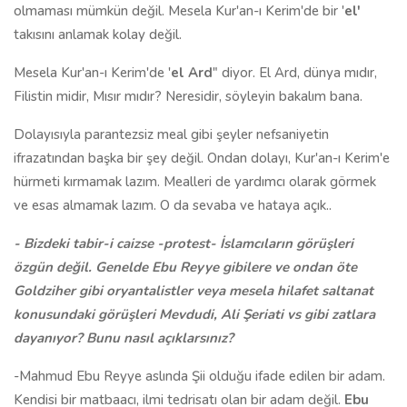
olmaması mümkün değil. Mesela Kur'an-ı Kerim'de bir '
el'
takısını anlamak kolay değil.
Mesela Kur'an-ı Kerim'de '
el Ard
" diyor. El Ard, dünya mıdır,
Filistin midir, Mısır mıdır? Neresidir, söyleyin bakalım bana.
Dolayısıyla parantezsiz meal gibi şeyler nefsaniyetin
ifrazatından başka bir şey değil. Ondan dolayı, Kur'an-ı Kerim'e
hürmeti kırmamak lazım. Mealleri de yardımcı olarak görmek
ve esas almamak lazım. O da sevaba ve hataya açık..
- Bizdeki tabir-i caizse -protest- İslamcıların görüşleri
özgün değil. Genelde Ebu Reyye gibilere ve ondan öte
Goldziher gibi oryantalistler veya mesela hilafet saltanat
konusundaki görüşleri Mevdudi, Ali Şeriati vs gibi zatlara
dayanıyor? Bunu nasıl açıklarsınız?
-Mahmud Ebu Reyye aslında Şii olduğu ifade edilen bir adam.
Kendisi bir matbaacı, ilmi tedrisatı olan bir adam değil.
Ebu