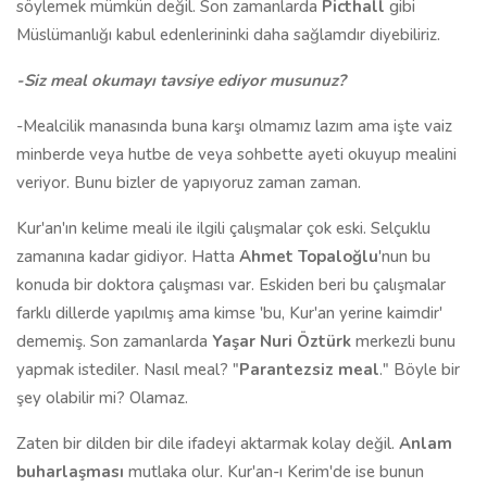
söylemek mümkün değil. Son zamanlarda
Picthall
gibi
Müslümanlığı kabul edenlerininki daha sağlamdır diyebiliriz.
-Siz meal okumayı tavsiye ediyor musunuz?
-Mealcilik manasında buna karşı olmamız lazım ama işte vaiz
minberde veya hutbe de veya sohbette ayeti okuyup mealini
veriyor. Bunu bizler de yapıyoruz zaman zaman.
Kur'an'ın kelime meali ile ilgili çalışmalar çok eski. Selçuklu
zamanına kadar gidiyor. Hatta
Ahmet Topaloğlu
'nun bu
konuda bir doktora çalışması var. Eskiden beri bu çalışmalar
farklı dillerde yapılmış ama kimse 'bu, Kur'an yerine kaimdir'
dememiş. Son zamanlarda
Yaşar Nuri Öztürk
merkezli bunu
yapmak istediler. Nasıl meal? "
Parantezsiz meal
." Böyle bir
şey olabilir mi? Olamaz.
Zaten bir dilden bir dile ifadeyi aktarmak kolay değil.
Anlam
buharlaşması
mutlaka olur. Kur'an-ı Kerim'de ise bunun