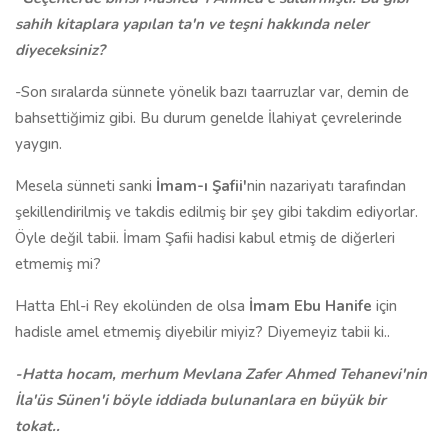
sahih kitaplara yapılan ta'n ve teşni hakkında neler
diyeceksiniz?
-Son sıralarda sünnete yönelik bazı taarruzlar var, demin de
bahsettiğimiz gibi. Bu durum genelde İlahiyat çevrelerinde
yaygın.
Mesela sünneti sanki
İmam-ı Şafii'
nin nazariyatı tarafından
şekillendirilmiş ve takdis edilmiş bir şey gibi takdim ediyorlar.
Öyle değil tabii. İmam Şafii hadisi kabul etmiş de diğerleri
etmemiş mi?
Hatta Ehl-i Rey ekolünden de olsa
İmam Ebu Hanife
için
hadisle amel etmemiş diyebilir miyiz? Diyemeyiz tabii ki..
-Hatta hocam, merhum Mevlana Zafer Ahmed Tehanevi'nin
İla'üs Sünen'i böyle iddiada bulunanlara en büyük bir
tokat..