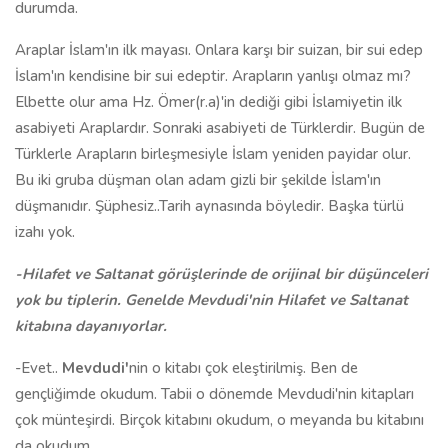
durumda.
Araplar İslam'ın ilk mayası. Onlara karşı bir suizan, bir sui edep
İslam'ın kendisine bir sui edeptir. Arapların yanlışı olmaz mı?
Elbette olur ama Hz. Ömer(r.a)'in dediği gibi İslamiyetin ilk
asabiyeti Araplardır. Sonraki asabiyeti de Türklerdir. Bugün de
Türklerle Arapların birleşmesiyle İslam yeniden payidar olur.
Bu iki gruba düşman olan adam gizli bir şekilde İslam'ın
düşmanıdır. Şüphesiz..Tarih aynasında böyledir. Başka türlü
izahı yok.
-Hilafet ve Saltanat görüşlerinde de orijinal bir düşünceleri
yok bu tiplerin. Genelde Mevdudi'nin Hilafet ve Saltanat
kitabına dayanıyorlar.
-Evet..
Mevdudi'
nin o kitabı çok eleştirilmiş. Ben de
gençliğimde okudum. Tabii o dönemde Mevdudi'nin kitapları
çok münteşirdi. Birçok kitabını okudum, o meyanda bu kitabını
da okudum.