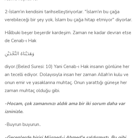
2-İslam'ın kendisini tarihselleştiriyorlar. "İslam'ın bu çağa
verebileceği bir şey yok, İslam bu çağa hitap etmiyor" diyorlar.
Hâlbuki beşer beşerdir kardeşim. Zaman ne kadar devran etse
de Cenab-ı Hak
وَهَدَيْنَاهُ النَّجْدَيْنِ
diyor.(Beled Suresi: 10) Yani Cenab-ı Hak insanın gönlüne her
an tecelli ediyor. Dolayısıyla insan her zaman Allah'ın kulu ve
onun emir ve yasaklarına muhtaç. Onun yarattığı güneşe her
zaman muhtaç olduğu gibi.
-Hocam, çok zamanınızı aldık ama bir iki sorum daha var
izninizle.
-Buyrun buyurun..
-Geçenlerde birisi Müsned-i Ahmed'e saldırmıştı. Bu gibi