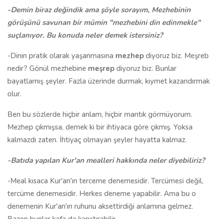
-Demin biraz değindik ama şöyle sorayım, Mezhebinin
görüşünü savunan bir mümin "mezhebini din edinmekle"
suçlanıyor. Bu konuda neler demek istersiniz?
-Dinin pratik olarak yaşanmasına
mezhep
diyoruz biz. Meşreb
nedir? Gönül mezhebine
meşrep
diyoruz biz. Bunlar
bayatlamış şeyler. Fazla üzerinde durmak, kıymet kazandırmak
olur.
Ben bu sözlerde hiçbir anlam, hiçbir mantık görmüyorum.
Mezhep çıkmışsa, demek ki bir ihtiyaca göre çıkmış. Yoksa
kalmazdı zaten. İhtiyaç olmayan şeyler hayatta kalmaz.
-Batıda yapılan Kur'an mealleri hakkında neler diyebiliriz?
-Meal kısaca Kur'an'ın terceme denemesidir. Tercümesi değil,
tercüme denemesidir. Herkes deneme yapabilir. Ama bu o
denemenin Kur'an'ın ruhunu aksettirdiği anlamına gelmez.