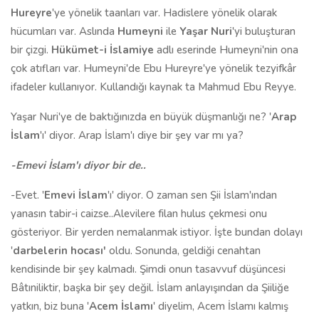
Hureyre
'ye yönelik taanları var. Hadislere yönelik olarak
hücumları var. Aslında
Humeyni
ile
Yaşar Nuri
'yi buluşturan
bir çizgi.
Hükümet-i İslamiye
adlı eserinde Humeyni'nin ona
çok atıfları var. Humeyni'de Ebu Hureyre'ye yönelik tezyifkâr
ifadeler kullanıyor. Kullandığı kaynak ta Mahmud Ebu Reyye.
Yaşar Nuri'ye de baktığınızda en büyük düşmanlığı ne? '
Arap
İslam
'ı' diyor. Arap İslam'ı diye bir şey var mı ya?
-Emevi İslam'ı diyor bir de..
-Evet. '
Emevi İslam
'ı' diyor. O zaman sen Şii İslam'ından
yanasın tabir-i caizse..Alevilere filan hulus çekmesi onu
gösteriyor. Bir yerden nemalanmak istiyor. İşte bundan dolayı
'
darbelerin hocası'
oldu. Sonunda, geldiği cenahtan
kendisinde bir şey kalmadı. Şimdi onun tasavvuf düşüncesi
Bâtıniliktir, başka bir şey değil. İslam anlayışından da Şiiliğe
yatkın, biz buna '
Acem İslamı
' diyelim, Acem İslamı kalmış