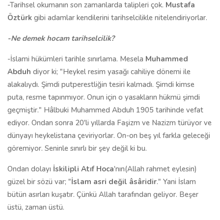
-Tarihsel okumanın son zamanlarda talipleri çok.
Mustafa
Öztürk
gibi adamlar kendilerini tarihselcilikle nitelendiriyorlar.
-Ne demek hocam tarihselcilik?
-İslami hükümleri tarihle sınırlama. Mesela
Muhammed
Abduh
diyor ki; "Heykel resim yasağı cahiliye dönemi ile
alakalıydı. Şimdi putperestliğin tesiri kalmadı. Şimdi kimse
puta, resme tapınmıyor. Onun için o yasakların hükmü şimdi
geçmiştir." Hâlbuki Muhammed Abduh 1905 tarihinde vefat
ediyor. Ondan sonra 20'li yıllarda Faşizm ve Nazizm türüyor ve
dünyayı heykelistana çeviriyorlar. On-on beş yıl farkla geleceği
göremiyor. Seninle sınırlı bir şey değil ki bu.
Ondan dolayı
İskilipli Atıf Hoca
'nın(Allah rahmet eylesin)
güzel bir sözü var; "
İslam asri değil âsâridir
." Yani İslam
bütün asırları kuşatır. Çünkü Allah tarafından geliyor. Beşer
üstü, zaman üstü.