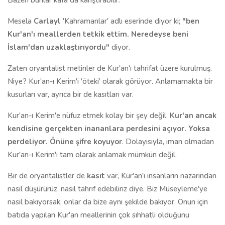
Bazen bunlar kafa da karıştırabilir.
Mesela
Carlayl
'Kahramanlar' adlı eserinde diyor ki;
"ben
Kur'an'ı meallerden tetkik ettim. Neredeyse beni
İslam'dan uzaklaştırıyordu"
diyor.
Zaten oryantalist metinler de Kur'an'ı tahrifat üzere kurulmuş.
Niye? Kur'an-ı Kerim'i 'öteki' olarak görüyor. Anlamamakta bir
kusurları var, ayrıca bir de kasıtları var.
Kur'an-ı Kerim'e nüfuz etmek kolay bir şey değil.
Kur'an ancak
kendisine gerçekten inananlara perdesini açıyor. Yoksa
perdeliyor. Önüne şifre koyuyor
. Dolayısıyla, iman olmadan
Kur'an-ı Kerim'i tam olarak anlamak mümkün değil.
Bir de oryantalistler de
kasıt
var, Kur'an'ı insanların nazarından
nasıl düşürürüz, nasıl tahrif edebiliriz diye. Biz Müseyleme'ye
nasıl bakıyorsak, onlar da bize aynı şekilde bakıyor. Onun için
batıda yapılan Kur'an meallerinin çok sıhhatli olduğunu