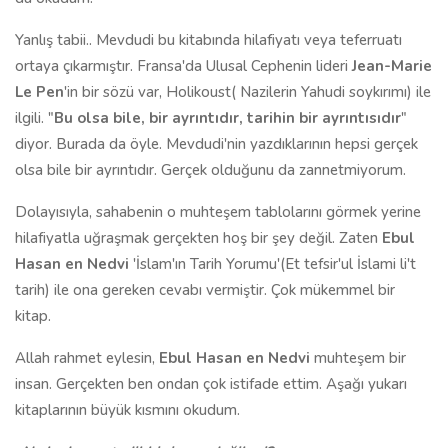
Yanlış tabii.. Mevdudi bu kitabında hilafiyatı veya teferruatı
ortaya çıkarmıştır. Fransa'da Ulusal Cephenin lideri
Jean-Marie
Le Pen
'in bir sözü var, Holikoust( Nazilerin Yahudi soykırımı) ile
ilgili. "
Bu olsa bile, bir ayrıntıdır, tarihin bir ayrıntısıdır
"
diyor. Burada da öyle. Mevdudi'nin yazdıklarının hepsi gerçek
olsa bile bir ayrıntıdır. Gerçek olduğunu da zannetmiyorum.
Dolayısıyla, sahabenin o muhteşem tablolarını görmek yerine
hilafiyatla uğraşmak gerçekten hoş bir şey değil. Zaten
Ebul
Hasan en Nedvi
'İslam'ın Tarih Yorumu'(Et tefsir'ul İslami li't
tarih) ile ona gereken cevabı vermiştir. Çok mükemmel bir
kitap.
Allah rahmet eylesin,
Ebul Hasan en Nedvi
muhteşem bir
insan. Gerçekten ben ondan çok istifade ettim. Aşağı yukarı
kitaplarının büyük kısmını okudum.