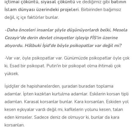
içtimai çöküntü, siyasal çöküntü
ve dediğimiz gibi
batının
İslam dünyası üzerindeki
projeleri
. Birbirinden bağımsız
değil, iç içe faktörler bunlar.
-Daha önceleri insanlar şöyle düşünüyorlardı belki, Mesela
Cezayir'de derin devlet cinayetler işleyip FİS'in üzerine
atıyordu. Hâlbuki İşid'de böyle psikopatlar var değil mi?
-Var var, öyle psikopatlar var. Günümüzde psikopatlar öyle çok
ki, Esad bir psikopat. Putin'in bir psikopat olma ihtimali çok
yüksek.
İşidçiler de hapishanelerden, şuradan buradan toplama
adamlar. İpten kazıktan kurtulma adamlar. Eskilerin korsan tipli
adamları. Karasal korsanlar bunlar. Kara korsanları. Eskiden yol
kesen eşkıyalar vardı değil mi, kafilelerin yolunu kesen, talan
eden kimseler. Sadece deniz de olmuyor ki, bunlar da kara
korsanları.