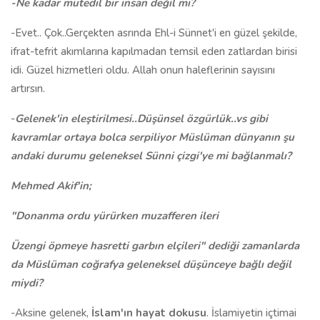
-Ne kadar mutedil bir insan değil mi?
-Evet.. Çok..Gerçekten asrında Ehl-i Sünnet'i en güzel şekilde,
ifrat-tefrit akımlarına kapılmadan temsil eden zatlardan birisi
idi. Güzel hizmetleri oldu. Allah onun haleflerinin sayısını
artırsın.
-
Gelenek'in eleştirilmesi..Düşünsel özgürlük..vs gibi
kavramlar ortaya bolca serpiliyor Müslüman dünyanın şu
andaki durumu geleneksel Sünni çizgi'ye mi bağlanmalı?
Mehmed Akif'in;
"Donanma ordu yürürken muzafferen ileri
Üzengi öpmeye hasretti garbın elçileri" dediği zamanlarda
da Müslüman coğrafya geleneksel düşünceye bağlı değil
miydi?
-Aksine gelenek,
İslam'ın hayat dokusu
. İslamiyetin içtimai