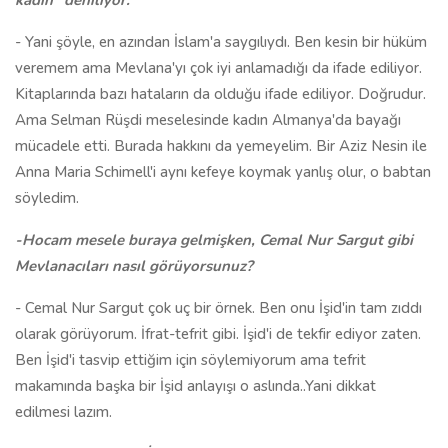
kadın" deniliyor.
- Yani şöyle, en azından İslam'a saygılıydı. Ben kesin bir hüküm
veremem ama Mevlana'yı çok iyi anlamadığı da ifade ediliyor.
Kitaplarında bazı hataların da olduğu ifade ediliyor. Doğrudur.
Ama Selman Rüşdi meselesinde kadın Almanya'da bayağı
mücadele etti. Burada hakkını da yemeyelim. Bir Aziz Nesin ile
Anna Maria Schimell'i aynı kefeye koymak yanlış olur, o babtan
söyledim.
-Hocam mesele buraya gelmişken, Cemal Nur Sargut gibi
Mevlanacıları nasıl görüyorsunuz?
- Cemal Nur Sargut çok uç bir örnek. Ben onu İşid'in tam zıddı
olarak görüyorum. İfrat-tefrit gibi. İşid'i de tekfir ediyor zaten.
Ben İşid'i tasvip ettiğim için söylemiyorum ama tefrit
makamında başka bir İşid anlayışı o aslında..Yani dikkat
edilmesi lazım.