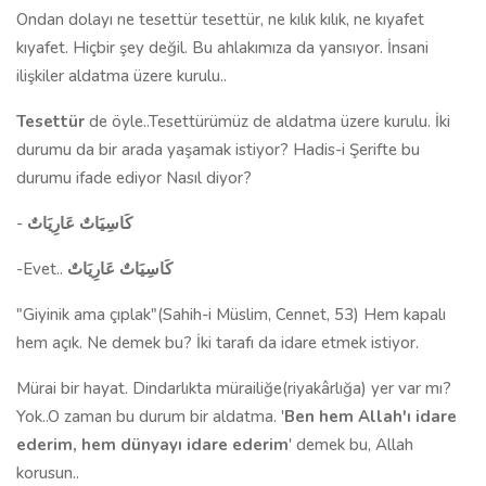
Ondan dolayı ne tesettür tesettür, ne kılık kılık, ne kıyafet
kıyafet. Hiçbir şey değil. Bu ahlakımıza da yansıyor. İnsani
ilişkiler aldatma üzere kurulu..
Tesettür
de öyle..Tesettürümüz de aldatma üzere kurulu. İki
durumu da bir arada yaşamak istiyor? Hadis-i Şerifte bu
durumu ifade ediyor Nasıl diyor?
-
كَاسِيَاتٌ عَارِيَاتٌ
-Evet..
كَاسِيَاتٌ عَارِيَاتٌ
"Giyinik ama çıplak"(Sahih-i Müslim, Cennet, 53) Hem kapalı
hem açık. Ne demek bu? İki tarafı da idare etmek istiyor.
Mürai bir hayat. Dindarlıkta mürailiğe(riyakârlığa) yer var mı?
Yok..O zaman bu durum bir aldatma. '
Ben hem Allah'ı idare
ederim, hem dünyayı idare ederim
' demek bu, Allah
korusun..