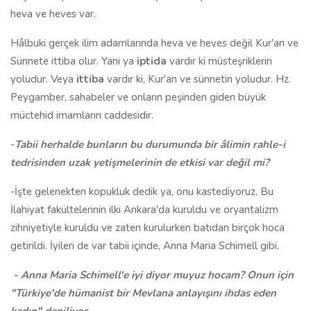
heva ve heves var.
Hâlbuki gerçek ilim adamlarında heva ve heves değil Kur'an ve
Sünnete ittiba olur. Yani ya
iptida
vardır ki müsteşriklerin
yoludur. Veya
ittiba
vardır ki, Kur'an ve sünnetin yoludur. Hz.
Peygamber, sahabeler ve onların peşinden giden büyük
müctehid imamların caddesidir.
-
Tabii herhalde bunların bu durumunda bir âlimin rahle-i
tedrisinden uzak yetişmelerinin de etkisi var değil mi?
-İşte gelenekten kopukluk dedik ya, onu kastediyoruz. Bu
İlahiyat fakültelerinin ilki Ankara'da kuruldu ve oryantalizm
zihniyetiyle kuruldu ve zaten kurulurken batıdan birçok hoca
getirildi. İyileri de var tabii içinde, Anna Maria Schimell gibi.
- Anna Maria
Schimell
'e iyi diyor muyuz hocam? Onun için
"Türkiye'de hümanist bir Mevlana anlayışını ihdas eden