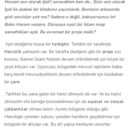
Hocam son olarak İşid'i soracaktım ben de.. Sizin son olarak
İşid ile alakalı bir kitabınız yayınlandı. Bunların arkasında
gizli servisler yok mu? Sadece o değil, bakıyorsunuz bir
Boko Haram vesaire. Dünyaya nasıl bir İslam imajı
yansıttıkları açık. Bu evrensel bir proje midir?
-İşid dediğimiz husus bir
terkiptir
. Terkibin bir tarafında
Haricilik
şahsiyeti var. Bir tarafta dediğiniz gibi bir
proje
söz
konusu. Batının İslam fobisini devam ettirebilmek için böyle bir
şeye ihtiyacı var. Üçüncüsü, bölgedeki mevcut rejimlerin halka
karşı kendi mevcudiyetlerini devam ettirebilmek için buldukları
bir
çare
.
Tarihten bu yana gelen bir harici zihniyeti de var. Ve bu harici
zihniyetin ete kemiğe bürünebilmesi için de
siyasal ve sosyal
çalkantılar
olması lazım. Aynen bölgede olduğu gibi.
Hariciliğin yeniden zuhuru, yeniden harekete geçebilmesi için
bölgede bir altyapı var. Bu alt yapıyı besleyen unsurlar;