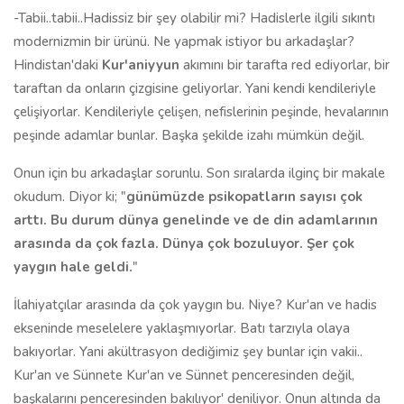
-Tabii..tabii..Hadissiz bir şey olabilir mi? Hadislerle ilgili sıkıntı
modernizmin bir ürünü. Ne yapmak istiyor bu arkadaşlar?
Hindistan'daki
Kur'aniyyun
akımını bir tarafta red ediyorlar, bir
taraftan da onların çizgisine geliyorlar. Yani kendi kendileriyle
çelişiyorlar. Kendileriyle çelişen, nefislerinin peşinde, hevalarının
peşinde adamlar bunlar. Başka şekilde izahı mümkün değil.
Onun için bu arkadaşlar sorunlu. Son sıralarda ilginç bir makale
okudum. Diyor ki; "
günümüzde psikopatların sayısı çok
arttı. Bu durum dünya genelinde ve de din adamlarının
arasında da çok fazla. Dünya çok bozuluyor. Şer çok
yaygın hale geldi.
"
İlahiyatçılar arasında da çok yaygın bu. Niye? Kur'an ve hadis
ekseninde meselelere yaklaşmıyorlar. Batı tarzıyla olaya
bakıyorlar. Yani akültrasyon dediğimiz şey bunlar için vakii..
Kur'an ve Sünnete Kur'an ve Sünnet penceresinden değil,
başkalarını penceresinden bakılıyor' deniliyor. Onun altında da