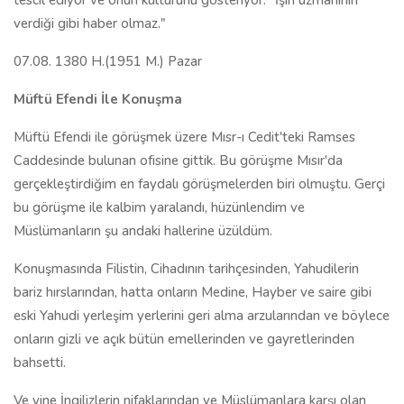
tescil ediyor ve onun kültürünü gösteriyor. "İşin uzmanının
verdiği gibi haber olmaz."
07.08. 1380 H.(1951 M.) Pazar
Müftü Efendi İle Konuşma
Müftü Efendi ile görüşmek üzere Mısr-ı Cedit'teki Ramses
Caddesinde bulunan ofisine gittik. Bu görüşme Mısır'da
gerçekleştirdiğim en faydalı görüşmelerden biri olmuştu. Gerçi
bu görüşme ile kalbim yaralandı, hüzünlendim ve
Müslümanların şu andaki hallerine üzüldüm.
Konuşmasında Filistin, Cihadının tarihçesinden, Yahudilerin
bariz hırslarından, hatta onların Medine, Hayber ve saire gibi
eski Yahudi yerleşim yerlerini geri alma arzularından ve böylece
onların gizli ve açık bütün emellerinden ve gayretlerinden
bahsetti.
Ve yine İngilizlerin nifaklarından ve Müslümanlara karşı olan