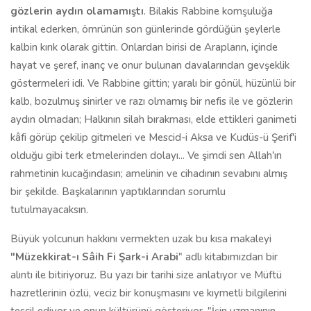
gözlerin aydın olamamıştı
. Bilakis Rabbine komşuluğa
intikal ederken, ömrünün son günlerinde gördüğün şeylerle
kalbin kırık olarak gittin. Onlardan birisi de Arapların, içinde
hayat ve şeref, inanç ve onur bulunan davalarından gevşeklik
göstermeleri idi. Ve Rabbine gittin; yaralı bir gönül, hüzünlü bir
kalb, bozulmuş sinirler ve razı olmamış bir nefis ile ve gözlerin
aydın olmadan; Halkının silah bırakması, elde ettikleri ganimeti
kâfi görüp çekilip gitmeleri ve Mescid-i Aksa ve Kudüs-ü Şerif'i
olduğu gibi terk etmelerinden dolayı... Ve şimdi sen Allah'ın
rahmetinin kucağındasın; amelinin ve cihadının sevabını almış
bir şekilde. Başkalarının yaptıklarından sorumlu
tutulmayacaksın.
Büyük yolcunun hakkını vermekten uzak bu kısa makaleyi
"Müzekkirat-ı Sâih Fi Şark-i Arabi
" adlı kitabımızdan bir
alıntı ile bitiriyoruz. Bu yazı bir tarihi size anlatıyor ve Müftü
hazretlerinin özlü, veciz bir konuşmasını ve kıymetli bilgilerini