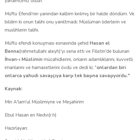
yardımcımız olsun.
Müftü Efendi'nin yanından kalbim kırılmış bir halde döndüm. Ve
bildim ki onun talihi onu yanıltmadı; Müslüman liderlerin ve
muslihlerin talihi.
Müftü efendi konuşması esnasında şehid
Hasan el
Benna
(rahmetullahi aleyh)'yı sena etti ve Filistin'de bulunan
İhvan-ı Müslimin
mücahidlerini, onların adamlıklarını, kuvvetli
imanlarını ve hamasetlerini övdü ve dedi ki; "
onlardan biri
onlarca yahudi savaşçıya karşı tek başına savaşıyordu
."
Kaynak:
Min A'lam'ul Müslimiyne ve Meşahirim
Ebul Hasan en Nedvi(r.h)
Hazırlayan: