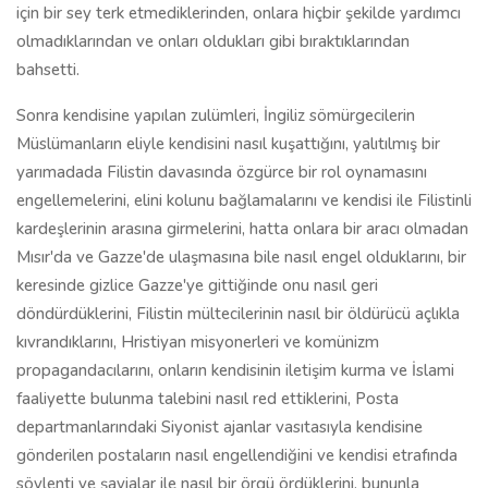
için bir sey terk etmediklerinden, onlara hiçbir şekilde yardımcı
olmadıklarından ve onları oldukları gibi bıraktıklarından
bahsetti.
Sonra kendisine yapılan zulümleri, İngiliz sömürgecilerin
Müslümanların eliyle kendisini nasıl kuşattığını, yalıtılmış bir
yarımadada Filistin davasında özgürce bir rol oynamasını
engellemelerini, elini kolunu bağlamalarını ve kendisi ile Filistinli
kardeşlerinin arasına girmelerini, hatta onlara bir aracı olmadan
Mısır'da ve Gazze'de ulaşmasına bile nasıl engel olduklarını, bir
keresinde gizlice Gazze'ye gittiğinde onu nasıl geri
döndürdüklerini, Filistin mültecilerinin nasıl bir öldürücü açlıkla
kıvrandıklarını, Hristiyan misyonerleri ve komünizm
propagandacılarını, onların kendisinin iletişim kurma ve İslami
faaliyette bulunma talebini nasıl red ettiklerini, Posta
departmanlarındaki Siyonist ajanlar vasıtasıyla kendisine
gönderilen postaların nasıl engellendiğini ve kendisi etrafında
söylenti ve şayialar ile nasıl bir örgü ördüklerini, bununla