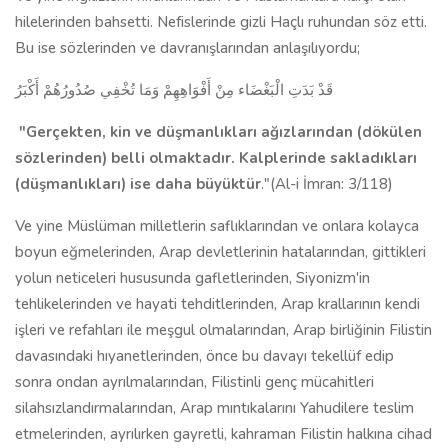
hilelerinden bahsetti. Nefislerinde gizli Haçlı ruhundan söz etti.
Bu ise sözlerinden ve davranışlarından anlaşılıyordu;
قَدْ بَدَتِ الْبَغْضَاء مِنْ أَفْوَاهِهِمْ وَمَا تُخْفِي صُدُورُهُمْ أَكْبَرُ
"Gerçekten, kin ve düşmanlıkları ağızlarından (dökülen
sözlerinden) belli olmaktadır. Kalplerinde sakladıkları
(düşmanlıkları) ise daha büyüktür
."(Al-i İmran: 3/118)
Ve yine Müslüman milletlerin saflıklarından ve onlara kolayca
boyun eğmelerinden, Arap devletlerinin hatalarından, gittikleri
yolun neticeleri hususunda gafletlerinden, Siyonizm'in
tehlikelerinden ve hayati tehditlerinden, Arap krallarının kendi
işleri ve refahları ile meşgul olmalarından, Arap birliğinin Filistin
davasındaki hıyanetlerinden, önce bu davayı tekellüf edip
sonra ondan ayrılmalarından, Filistinli genç mücahitleri
silahsızlandırmalarından, Arap mıntıkalarını Yahudilere teslim
etmelerinden, ayrılırken gayretli, kahraman Filistin halkına cihad