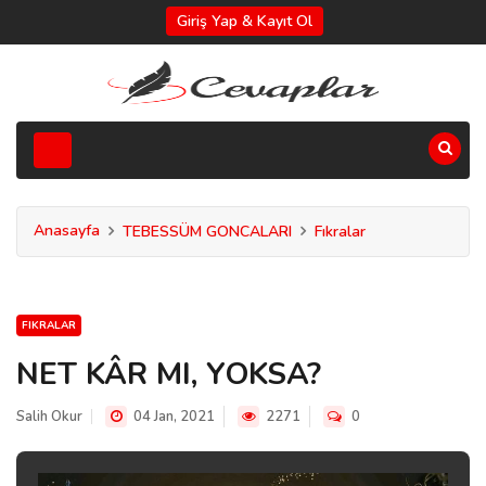
Giriş Yap & Kayıt Ol
Anasayfa
TEBESSÜM GONCALARI
Fıkralar
FIKRALAR
NET KÂR MI, YOKSA?
Salih Okur
04 Jan, 2021
2271
0