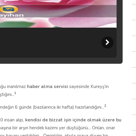
duğu inanılmaz
haber alma servisi
sayesinde Kureyş'in
1
ığını...
2
ğin 6 günde (bazılarınca iki hafta) hazırlandığını...
0 insan alıp,
kendisi de bizzat işin içinde olmak üzere bu
başına bir arşın hendek kazımı yer düştüğünü... Onları, onar
 havası verildiğini... Derinliğin, atıyla oraya düşen bir