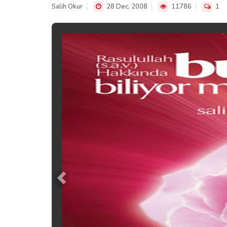
Salih Okur
28 Dec, 2008
11786
1