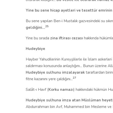
Yine bu sene hicap ayetleri ve tesettür emrinin 
Bu sene yapılan Ben-i Mustalık gazvesindeki su sıkın
25
geldiğini...
Yine bu sırada
zina iftirası cezası
hakkında hükümler
Hudeybiye
Hayber Yahudilerinin Kureyşlilerle ile İslam askerler
saldırması konusunda anlaştığını... Bunun üzerine All
Hudeybiye sulhunu imzalayarak
taraflardan birin
27
fitne kazanını yere çaldığını...
Salât-ı Havf (
Korku namazı
) hakkındaki hükmün Hude
Hudeybiye sulhuna imza atan Müslüman heyeti
Abdurrahman bin Avf, Muhammed bin Mesleme ve H