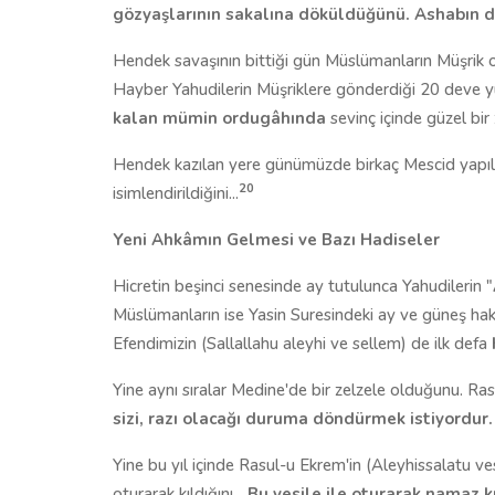
gözyaşlarının sakalına döküldüğünü. Ashabın da
Hendek savaşının bittiği gün Müslümanların Müşrik
Hayber Yahudilerin Müşriklere gönderdiği 20 deve y
kalan mümin ordugâhında
sevinç içinde güzel bir z
Hendek kazılan yere günümüzde birkaç Mescid yapıld
20
isimlendirildiğini...
Yeni Ahkâmın Gelmesi ve Bazı Hadiseler
Hicretin beşinci senesinde ay tutulunca Yahudilerin "
Müslümanların ise Yasin Suresindeki ay ve güneş hakk
Efendimizin (Sallallahu aleyhi ve sellem) de ilk defa
Yine aynı sıralar Medine'de bir zelzele olduğunu. Ras
sizi, razı olacağı duruma döndürmek istiyordur. 
Yine bu yıl içinde Rasul-u Ekrem'in (Aleyhissalatu ve
oturarak kıldığını...
Bu vesile ile oturarak namaz kı