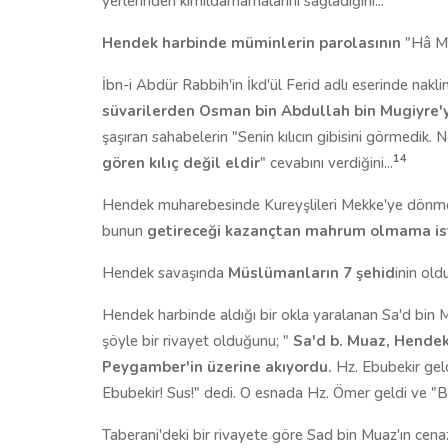
yerlerinden kımıldamamalarını sağladığını...
Hendek harbinde müminlerin parolasının
"Hâ Mî
İbn-i Abdür Rabbih'in İkd'ül Ferid adlı eserinde nakl
süvarilerden Osman bin Abdullah bin Mugiyre'yi 
şaşıran sahabelerin "Senin kılıcın gibisini görmedik
14
gören kılıç değil eldir
" cevabını verdiğini...
Hendek muharebesinde Kureyşlileri Mekke'ye dönme
bunun
getireceği kazançtan mahrum olmama is
Hendek savaşında
Müslümanların 7 şehid
inin ol
Hendek harbinde aldığı bir okla yaralanan Sa'd bin
şöyle bir rivayet olduğunu; "
Sa'd b. Muaz, Hendek
Peygamber'in üzerine akıyordu.
Hz. Ebubekir geld
Ebubekir! Sus!" dedi. O esnada Hz. Ömer geldi ve "Biz
Taberani'deki bir rivayete göre Sad bin Muaz'ın ce