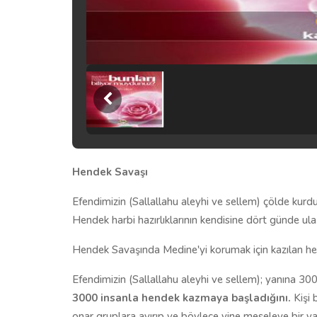
Hendek Savaşı
Efendimizin (Sallallahu aleyhi ve sellem) çölde kur
Hendek harbi hazırlıklarının kendisine dört günde ulaşt
Hendek Savaşında Medine'yi korumak için kazılan hende
Efendimizin (Sallallahu aleyhi ve sellem); yanına 300
3000 insanla hendek kazmaya başladığını.
Kişi 
onar gruplara ayırıp ve böylece yine meseleye bir yarış