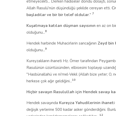
etmeyecekti... Derken hâdiseler döndü dolaştı, sonun
Allah Rasulü'nün düşündüğü şekilde cereyan etti.
Ci
7
başladılar ve bir bir telef oldular
."
Kuşatmaya katılan düşman sayısının
en az on bin
8
olduğunu...
Hendek harbinde Muhacirlerin sancağının
Zeyd bin 
9
olduğunu...
Kureyzalıların ihaneti Hz. Ömer tarafından Peygamber
Rasulünün üzüntüsünden, elbisesini toplayıp uzandığı
"Hasbünallahü ve ni'mel-Vekil (Allah bize yeter; O, n
10
herkese çok ağır geldiğini...
Hiçbir savaşın Rasulullah için Hendek savaşı k
Hendek savaşında
Kureyza Yahudilerinin ihaneti
değişik yerlerine 500 kadar asker gönderdiğini. Bunla
12