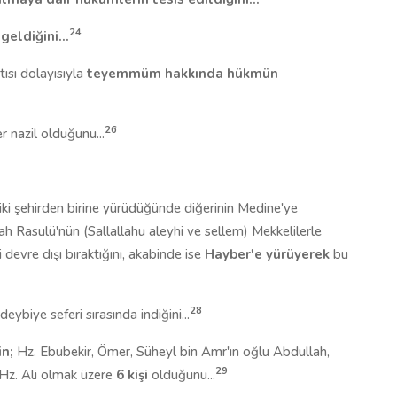
24
geldiğini...
tısı dolayısıyla
teyemmüm hakkında hükmün
26
 nazil olduğunu...
i iki şehirden birine yürüdüğünde diğerinin Medine'ye
ah Rasulü'nün (Sallallahu aleyhi ve sellem) Mekkelilerle
i devre dışı bıraktığını, akabinde ise
Hayber'e yürüyerek
bu
28
ybiye seferi sırasında indiğini...
n;
Hz. Ebubekir, Ömer, Süheyl bin Amr'ın oğlu Abdullah,
29
z. Ali olmak üzere
6 kişi
olduğunu...