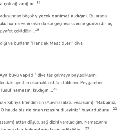
18
 çok ağladığını..
.
 ordusundan birçok
yiyecek ganimet aldığını.
Bu arada
ükü hurma ve erzakın da ele geçmesi üzerine
günlerdir aç
19
iyafet çekildiğini...
ığı ve bunların "
Hendek Mescidleri
" diye
Aya büyü yapıldı
" diye tas çalmaya başladıklarını.
ındaki ayetleri okumakla iktifa ettiklerini. Peygamber
21
Husuf namazını kıldığını...
ul-i Kibriya Efendimizin (Aleyhissalatu vesselam): "
Rabbiniz,
22
O halde siz de onun rızasını dileyiniz" buyurduğunu...
sselam) attan düşüp, sağ dizini yaraladığını. Namazlarını
23
lmaya dair hükümlerin tesis edildiğini...