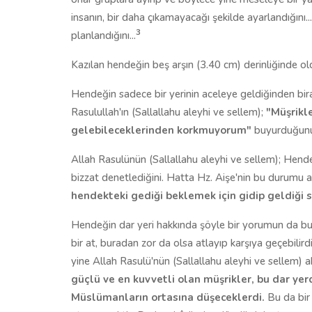
insanın, bir daha çıkamayacağı şekilde ayarlandığını.
3
planlandığını...
Kazılan hendeğin beş arşın (3.40 cm) derinliğinde ol
Hendeğin sadece bir yerinin aceleye geldiğinden biraz
Rasulullah'ın (Sallallahu aleyhi ve sellem);
"Müşrikl
gelebileceklerinden korkmuyorum"
buyurduğun
Allah Rasulünün (Sallallahu aleyhi ve sellem); Hendeğ
bizzat denetlediğini. Hatta Hz. Aişe'nin bu durumu a
hendekteki gediği beklemek için gidip geldiği sı
Hendeğin dar yeri hakkında şöyle bir yorumun da bulu
bir at, buradan zor da olsa atlayıp karşıya geçebilirdi.
yine Allah Rasulü'nün (Sallallahu aleyhi ve sellem) a
güçlü ve en kuvvetli olan müşrikler, bu dar ye
Müslümanların ortasına düşeceklerdi.
Bu da bir