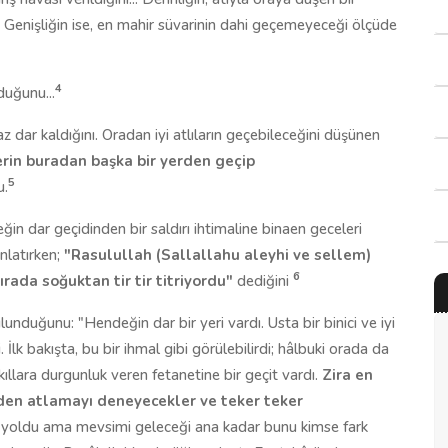
.. Genişliğin ise, en mahir süvarinin dahi geçemeyeceği ölçüde
4
duğunu...
 dar kaldığını. Oradan iyi atlıların geçebileceğini düşünen
erin buradan başka bir yerden geçip
5
u.
in dar geçidinden bir saldırı ihtimaline binaen geceleri
nlatırken;
"Rasulullah (Sallallahu aleyhi ve sellem)
6
rada soğuktan tir tir titriyordu"
dediğini
nduğunu: "Hendeğin dar bir yeri vardı. Usta bir binici ve iyi
 İlk bakışta, bu bir ihmal gibi görülebilirdi; hâlbuki orada da
kıllara durgunluk veren fetanetine bir geçit vardı.
Zira en
rden atlamayı deneyecekler ve teker teker
 yoldu ama mevsimi geleceği ana kadar bunu kimse fark