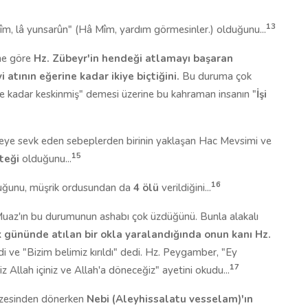
13
m, lâ yunsarûn" (Hâ Mîm, yardım görmesinler.) olduğunu...
ine göre
Hz. Zübeyr'in hendeği atlamayı başaran
atının eğerine kadar ikiye biçtiğini.
Bu duruma çok
. Ne kadar keskinmiş" demesi üzerine bu kahraman insanın "
İşi
ye sevk eden sebeplerden birinin yaklaşan Hac Mevsimi ve
15
teği
olduğunu...
16
duğunu, müşrik ordusundan da
4 ölü
verildiğini...
 Muaz'ın bu durumunun ashabı çok üzdüğünü. Bunla alakalı
 gününde atılan bir okla yaralandığında onun kanı Hz.
i ve "Bizim belimiz kırıldı" dedi. Hz. Peygamber, "Ey
17
 Allah içiniz ve Allah'a döneceğiz" ayetini okudu...
nazesinden dönerken
Nebi (Aleyhissalatu vesselam)'ın