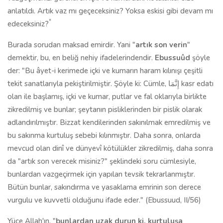
anlatıldı. Artık vaz mı geçeceksiniz? Yoksa eskisi gibi devam mı
"
edeceksiniz?
Burada sorudan maksad emirdir. Yani "
artık son verin
"
demektir, bu, en beliğ nehiy ifadelerindendir.
Ebussuûd
şöyle
der: "Bu âyet-i kerimede içki ve kumarın haram kılınışı çeşitli
tekit sanatlarıyla pekiştirilmiştir. Şöyle ki: Cümle, إِنَّمَا kasr edatı
olan ile başlamış, içki ve kumar, putlar ve fal oklarıyla birlikte
zikredilmiş ve bunlar; şeytanın pisliklerinden bir pislik olarak
adlandırılmıştır. Bizzat kendilerinden sakınılmak emredilmiş ve
bu sakınma kurtuluş sebebi kılın­mıştır. Daha sonra, onlarda
mevcud olan dinî ve dünyevî kötülükler zikre­dilmiş, daha sonra
da "artık son verecek misiniz?" şeklindeki soru cümle­siyle,
bunlardan vazgeçirmek için yapılan tevsik tekrarlanmıştır.
Bütün bunlar, sakındırma ve yasaklama emrinin son derece
vurgulu ve kuvvetli ol­duğunu ifade eder." (Ebussuud, II/56)
Yüce Allah'ın, "
bunlardan uzak durun ki, kurtuluşa