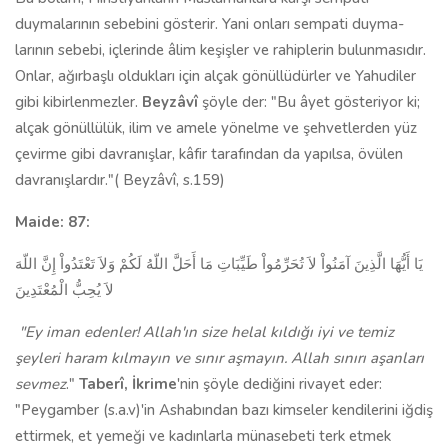
duymalarının sebebini gösterir. Yani onları sempati duyma­
larının sebebi, içlerinde âlim keşişler ve rahiplerin bulunmasıdır.
Onlar, ağırbaşlı oldukları için alçak gönüllüdürler ve Yahudiler
gibi kibirlenmez­ler.
Beyzâvî
şöyle der: "Bu âyet gösteriyor ki;
alçak gönüllülük, ilim ve amele yönelme ve şehvetlerden yüz
çevirme gibi davranışlar, kâfir ta­rafından da yapılsa, övülen
davranışlardır."( Beyzâvî, s.159)
Maide: 87:
يَا أَيُّهَا الَّذِينَ آمَنُواْ لاَ تُحَرِّمُواْ طَيِّبَاتِ مَا أَحَلَّ اللّهُ لَكُمْ وَلاَ تَعْتَدُواْ إِنَّ اللّهَ
لاَ يُحِبُّ الْمُعْتَدِينَ
"Ey iman edenler! Allah'ın size helal kıldığı iyi ve temiz
şeyleri haram kılmayın ve sınır aşmayın. Allah sınırı aşanları
sevmez
."
Taberî,
İkrime
'nin şöyle dediğini rivayet eder:
"Peygam­ber (s.a.v)'in Ashabından bazı kimseler kendilerini iğdiş
ettirmek, et yeme­ği ve kadınlarla münasebeti terk etmek