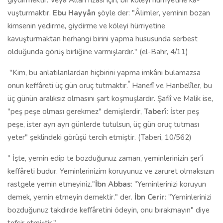
giydirmektir. Veya Allah rızası için, bir köleyi hürriyetine ka­
vuşturmaktır.
Ebu Hayyân
şöyle der: "Âlimler, yeminin bozan
kimsenin ye­dirme, giydirme ve köleyi hürriyetine
kavuşturmaktan herhangi birini yap­ma hususunda serbest
olduğunda görüş birliğine varmışlardır." (el-Bahr, 4/11)
"Kim, bu anlatılanlardan hiçbirini yapma imkânı bulamazsa
"
onun keffâreti üç gün oruç tutmaktır.
Hanefî ve Hanbelîler, bu
üç günün aralıksız olmasını şart koşmuşlardır. Şafiî ve Malik ise,
"peş peşe olması gerekmez" demişlerdir,
Taberî:
İster peş
peşe, ister ayrı ayrı günlerde tutulsun, üç gün oruç tutması
yeter" şeklindeki görüşü tercih etmiştir. (Taberi, 10/562)
" İşte, yemin edip te bozduğunuz zaman, yeminlerinizin şer'î
keffâreti budur. Yeminlerinizim koruyunuz ve zaruret olmaksızın
rastgele yemin et­meyiniz."
İbn Abbas
: "Yeminlerinizi koruyun
demek, yemin etmeyin demek­tir." der.
İbn Cerir:
"Yeminlerinizi
bozduğunuz takdirde keffâretini ödeyin, onu bırakmayın" diye