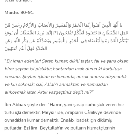
tefsir etmiştir."
Maide: 90-91:
يَا أَيُّهَا الَّذِينَ آمَنُواْ إِنَّمَا الْخَمْرُ وَالْمَيْسِرُ وَالأَنصَابُ وَالأَزْلاَمُ رِجْسٌ مِّنْ
عَمَلِ الشَّيْطَانِ فَاجْتَنِبُوهُ لَعَلَّكُمْ تُفْلِحُونَ {*} إِنَّمَا يُرِيدُ الشَّيْطَانُ أَن يُوقِعَ
بَيْنَكُمُ الْعَدَاوَةَ وَالْبَغْضَاء فِي الْخَمْرِ وَالْمَيْسِرِ وَيَصُدَّكُمْ عَن ذِكْرِ اللّهِ وَعَنِ
الصَّلاَةِ فَهَلْ أَنتُم مُّنتَهُونَ
"
Ey iman edenler! Şarap kumar, dikili taşlar, fal ve şans okları
birer şeytan işi pisliktir; bunlardan uzak durun ki kurtuluşa
eresiniz. Şeytan içkide ve kumarda, ancak aranıza düş­manlık
ve kin sokmak; sizi, Allah'ı anmaktan ve namaz­dan
alıkoymak ister. Artık vazgeçtiniz değil mi?"
İbn Abbas
şöyle der: "
Hamr,
yani şarap sarhoşluk veren her
türlü içki de­mektir.
Meysir
ise, Arapların Câhiliyye devrinde
oynadıkları kumar demek­tir.
Ensâb
, ibadet için dikilmiş
putlardır.
Ezlâm,
Beytullah'ın ve putların hizmetçilerinin