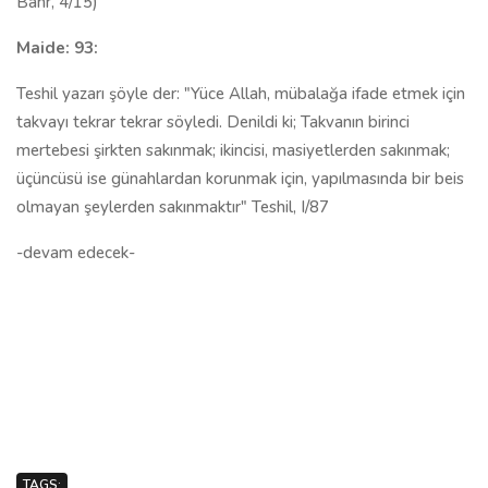
Bahr, 4/15)
Maide: 93:
Teshil yazarı şöyle der: "Yüce Allah, mübalağa ifade etmek için
takvayı tekrar tekrar söyledi. Denildi ki; Takvanın birinci
mertebesi şirkten sakınmak; ikincisi, masiyetlerden sa­kınmak;
üçüncüsü ise günahlardan korunmak için, yapılmasında bir beis
ol­mayan şeylerden sakınmaktır" Teshil, I/87
-devam edecek-
TAGS: