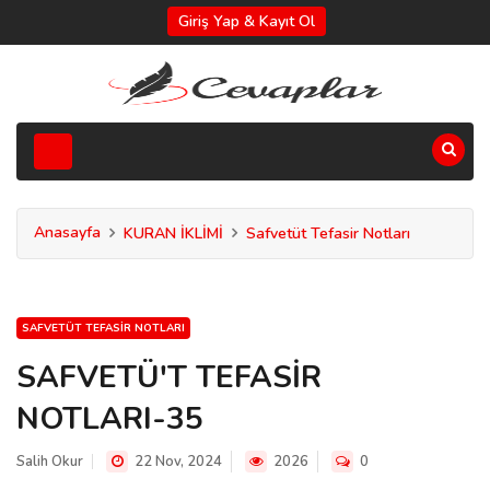
Giriş Yap & Kayıt Ol
Anasayfa
KURAN İKLİMİ
Safvetüt Tefasir Notları
SAFVETÜT TEFASIR NOTLARI
SAFVETÜ'T TEFASİR
NOTLARI-35
Salih Okur
22 Nov, 2024
2026
0