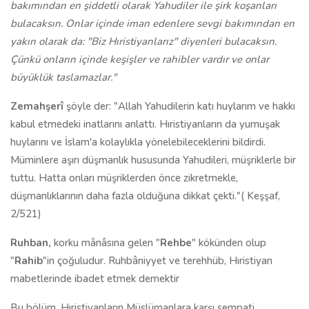
bakımından en şiddetli olarak Yahudiler ile şirk ko­şanları
bulacaksın. Onlar içinde iman edenlere sevgi bakımından en
yakın olarak da: "Biz Hıristiyanlarız" diyenleri bulacaksın.
Çünkü onların içinde keşişler ve rahibler vardır ve onlar
büyüklük taslamazlar."
Zemahşerî
şöyle der: "Allah Yahudilerin katı huylarım ve hakkı
kabul etmedeki inatlarını anlattı. Hıristiyanların da yumuşak
huylarını ve İslam'a kolaylıkla yönelebileceklerini bildirdi.
Müminlere aşırı düşmanlık hususunda Yahudileri, müşriklerle bir
tuttu. Hatta onları müşriklerden önce zikretmekle,
düşmanlıklarının daha fazla olduğuna dikkat çekti."( Keşşaf,
2/521)
Ruhban,
korku mânâsına gelen "
Rehbe
" kökünden olup
"
Rahib
"in çoğuludur. Ruhbâniyyet ve terehhüb, Hıristiyan
mabetlerinde ibadet etmek demektir
Bu bölüm, Hıristiyanların Müslümanlara karşı sempati