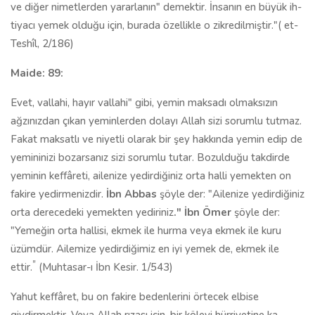
ve diğer nimetlerden yararlanın" demektir. İnsanın en büyük ih­
tiyacı yemek olduğu için, burada özellikle o zikredilmiştir."( et-
Teshîl, 2/186)
Maide: 89:
Evet, vallahi, hayır vallahi" gibi, yemin maksadı olmaksızın
ağzınızdan çıkan yeminlerden dolayı Allah sizi so­rumlu tutmaz.
Fakat maksatlı ve niyetli olarak bir şey hakkında yemin edip de
yemininizi bozarsanız sizi sorumlu tutar. Bozulduğu takdirde
yeminin keffâreti, ailenize yedirdiğiniz orta halli yemekten on
fakire yedirmenizdir.
İbn Abbas
şöyle der: "Ailenize yedirdiğiniz
orta derecedeki yemekten yediriniz
." İbn Ömer
şöyle der:
"Yemeğin orta hallisi, ekmek ile hurma veya ek­mek ile kuru
üzümdür. Ailemize yedirdiğimiz en iyi yemek de, ekmek ile
"
ettir.
(Muhtasar-ı İbn Kesir. 1/543)
Yahut keffâret, bu on fakire bedenlerini örtecek elbise