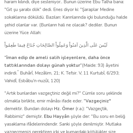
haram kılındı, diye sesleniyor.. Bunun üzerine Ebu Talha bana:
"Git şu şarabı dök" dedi. Enes diyor ki: "Şaraplar Medine
sokaklarına döküldü. Bazıları: Karınlarında içki bulunduğu halde
şehid olanlar var. (Bunların hali ne olacak? dediler. Bunun
üzerine Yüce Allah:
لَيْسَ عَلَى الَّذِينَ آمَنُواْ وَعَمِلُواْ الصَّالِحَاتِ جُنَاحٌ فِيمَا طَعِمُواْ
"
îman edip de ameli salih işleyenlere, daha önce
tattıklarından dolayı günah yoktur
"(Maide: 93) âyetini
"
indirdi.
Buhârî, Mezâlim, 21; K. Tefsir. V, 11 Kurtubî, 6/293;
Vahidî, Esbâbu'n-nuzûl, 120)
"Artık bunlardan vazgeçtiniz değil mi?" Cümle soru şeklinde
olmakla birlikte, emir mânâsı ifade eder. "
Vazgeçiniz"
demektir. Bundan dolayı
Hz. Ömer
(r.a.): "Vazgeçtik,
Rabbimiz" de­miştir.
Ebu Hayyân
şöyle der: "Bu soru en beliğ
yasaklama ifâdelerindendir. Sanki şöyle denilmiştir. Mutlaka
vazgeçmenizi gerektiren içki ve kumar­daki kötülükler size