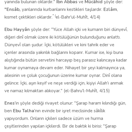
yanında bulunan oklardır."
İbn Abbas
ve
Mücâhid
şöyle der:
"Ensâb,
yanlarında kurbanlarını kestikleri taşlardır.
Ezlâm
,
" (
kısmet çek­tikleri oklardır.
el-Bahr'ul-Muhît, 4/14)
Ebu Hayyân
şöyle der: "Yüce Allah içki ve kumarın biri dünyevî,
diğeri dinî ol­mak üzere iki kötülüğünün bulunduğunu anlattı.
Dünyevî olan şudur: İçki, kötülükleri ve kini tahrik eder ve
içenler arasında yakınlık bağlarını kopa­rır. Kumar ise, kişi buna
alıştığında bütün servetini harcayıp beş parasız ka­lıncaya kadar
kumar oynamaya devam eder. Nihayet bir şeyi kalmayınca ya,
ailesinin ve çoluk çocuğunun üzerine kumar oynar. Dinî olana
gelince: İçki, aşırı keyif ve neşe verdiği için, kişiyi Allah'ı anmak
ve namaz kılmaktan alıkoyar." (el-Bahru'l-Muhît, 4/15)
Enes
'in şöyle dediği rivayet olunur: "Şarap haram kılındığı gün,
ben
Ebu Talha
'nın evinde bir işret meclisinde sâkîlik
yapıyordum. Onların içki­leri sadece üzüm ve hurma
çeşitlerinden yapılan içkilerdi. Bir de baktık ki birisi: "Şarap