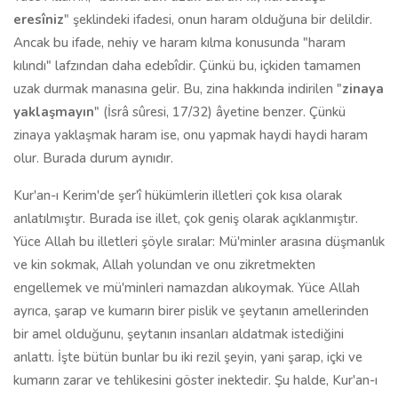
eresîniz
" şeklindeki ifadesi, onun haram olduğuna bir delildir.
Ancak bu ifade, nehiy ve haram kılma konusunda "haram
kılındı" lafzından daha edebîdir. Çünkü bu, içkiden tamamen
uzak durmak manasına gelir. Bu, zina hakkında indirilen "
zinaya
yaklaşmayın
" (İsrâ sûresi, 17/32) âyetine benzer. Çünkü
zinaya yaklaşmak ha­ram ise, onu yapmak haydi haydi haram
olur. Burada durum aynıdır.
Kur'an-ı Kerim'de şer'î hükümlerin illetleri çok kısa olarak
anlatıl­mıştır. Burada ise illet, çok geniş olarak açıklanmıştır.
Yüce Allah bu illet­leri şöyle sıralar: Mü'minler arasına düşmanlık
ve kin sokmak, Allah yolun­dan ve onu zikretmekten
engellemek ve mü'minleri namazdan alıkoymak. Yüce Allah
ayrıca, şarap ve kumarın birer pislik ve şeytanın amellerinden
bir amel olduğunu, şeytanın insanları aldatmak istediğini
anlattı. İşte bütün bunlar bu iki rezil şeyin, yani şarap, içki ve
kumarın zarar ve tehlikesini göster inektedir. Şu halde, Kur'an-ı