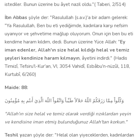
istediler. Bunun üzerine bu âyet nazil oldu."( Taberi, 2/514)
İbn Abbas
şöyle der: "Rasulullah (s.a.v.)'a bir adam gelerek:
"Ya Rasulullah, Ben bu eti yediğimde, kadınlara karşı nefsim
uyanıyor ve şeh­vetime mağlup oluyorum. Onun için ben bu eti
kendime haram kıldım, dedi. Bunun üzerine Yüce Allah: "
Ey
iman edenler, Allah'ın size helal kıldığı helal ve temiz
şeyleri kendinize haram kılmayın
, âyetini indirdi." (Hadis
Timıizî, Tefsiru'l-Kur'an, VI, 3054 Vahidî, Esbâbu'n-nüzûl, 118,
Kurtubî, 6/260)
Maide: 88:
وَكُلُواْ مِمَّا رَزَقَكُمُ اللّهُ حَلاَلاً طَيِّباً وَاتَّقُواْ اللّهَ الَّذِيَ أَنتُم بِهِ مُؤْمِنُونَ
"Allah'ın size helal ve temiz olarak verdiği rızıklardan yeyin
ve kendisine iman etmiş bulunduğu­nuz Allah'tan korkun."
Teshil y
azarı şöyle der: "Helal olan yiyeceklerden, kadınlardan