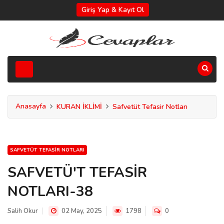
Giriş Yap & Kayıt Ol
Anasayfa
KURAN İKLİMİ
Safvetüt Tefasir Notları
SAFVETÜT TEFASIR NOTLARI
SAFVETÜ'T TEFASİR
NOTLARI-38
Salih Okur
02 May, 2025
1798
0