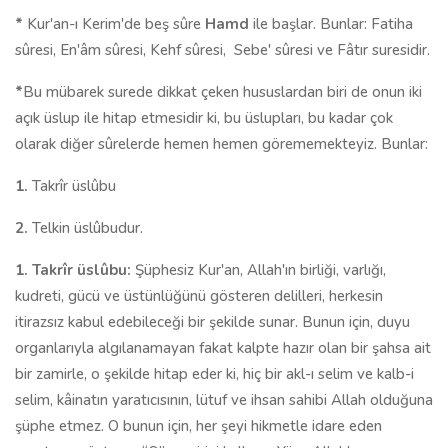
*
Kur'an-ı Kerim'de beş sûre
Hamd
ile başlar. Bunlar: Fatiha
sûresi, En'âm sûresi, Kehf sûresi,
Sebe' sûresi ve Fâtır suresidir.
*
Bu mübarek surede dik­kat çeken hususlardan biri de onun iki
açık üslup ile hitap etmesidir ki, bu üslupları, bu kadar çok
olarak diğer sûrelerde hemen hemen görememek­teyiz. Bunlar:
1.
Takrîr üslûbu
2.
Telkin üslûbudur.
1.
Takrîr üslûbu:
Şüphesiz Kur'an, Allah'ın birliği, varlığı,
kudreti, gücü ve üstünlüğünü gösteren delilleri, herkesin
itirazsız kabul edebileceği bir şekilde sunar. Bunun için, duyu
organlarıyla algılanamayan fakat kalpte hazır olan bir şahsa ait
bir zamirle, o şekilde hitap eder ki, hiç bir akl-ı se­lim ve kalb-i
selim, kâinatın yaratıcısının, lütuf ve ihsan sahibi Allah ol­duğuna
şüphe etmez. O bunun için, her şeyi hikmetle idare eden