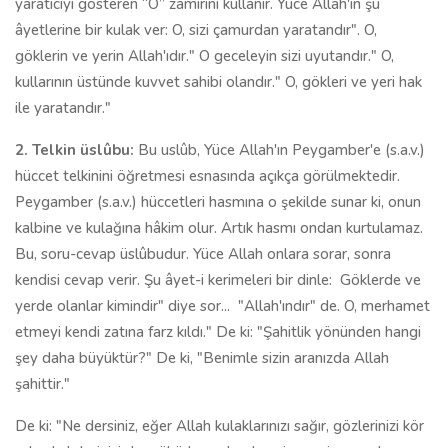
yaratıcıyı gösteren “O” zamirini kullanır. Yüce Allah'ın şu
âyetlerine bir kulak ver: O, sizi çamurdan yaratandır". O,
göklerin ve yerin Allah'ıdır." O geceleyin sizi uyutandır." O,
kullarının üstünde kuvvet sahibi olandır." O, gökleri ve yeri hak
ile yaratandır."
2.
Telkin üslûbu:
Bu uslûb, Yüce Allah'ın Peygamber'e (s.a.v.)
hüccet telkinini öğretmesi esnasında açıkça görülmektedir.
Peygamber (s.a.v.) hüccetleri hasmına o şekilde sunar ki, onun
kalbine ve kulağına hâkim olur. Artık hasmı ondan kurtulamaz.
Bu, soru-cevap üslûbudur. Yüce Allah onla­ra sorar, sonra
kendisi cevap verir. Şu âyet-i kerimeleri bir dinle:
Göklerde ve
yerde olanlar kimin­dir" diye sor...
"Allah'ındır" de. O, merhamet
etmeyi kendi zatına farz kıldı." De ki: "Şahitlik yönünden hangi
şey daha büyüktür?" De ki, "Benimle sizin aranızda Allah
şahittir."
De ki: "Ne dersiniz, eğer Allah kulaklarınızı sağır, gözlerinizi kör