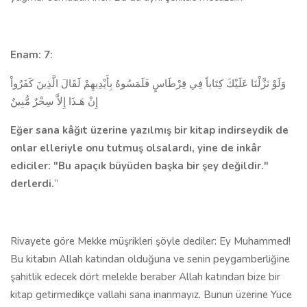
Enam: 7:
وَلَوْ نَزَّلْنَا عَلَيْكَ كِتَاباً فِي قِرْطَاسٍ فَلَمَسُوهُ بِأَيْدِيهِمْ لَقَالَ الَّذِينَ كَفَرُواْ
إِنْ هَـذَا إِلاَّ سِحْرٌ مُّبِينٌ
Eğer sana kâğıt üzerine yazılmış bir kitap indirseydik de
onlar elleriyle onu tutmuş olsalardı, yine de inkâr
ediciler: "Bu apaçık büyüden başka bir şey değildir."
derlerdi.
”
Rivayete göre Mekke müşrikleri şöyle dediler: Ey Muhammed!
Bu kitabın Allah katından olduğuna ve senin peygamberliğine
şahitlik edecek dört melekle beraber Allah katından bize bir
kitap getirmedikçe vallahi sana inanmayız. Bunun üzerine Yüce