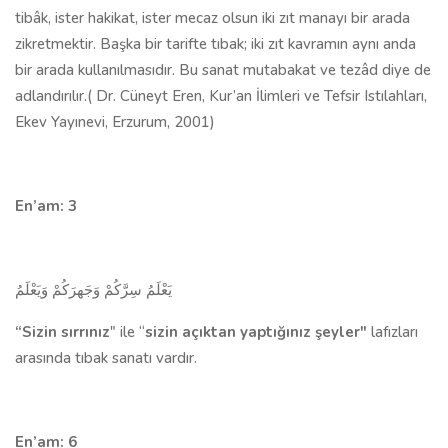
tibâk, ister hakikat, ister mecaz olsun iki zıt manayı bir arada
zikretmektir. Başka bir tarifte tıbak; iki zıt kavramın aynı anda
bir arada kullanılmasıdır. Bu sanat mutabakat ve tezâd diye de
adlandırılır.( Dr. Cüneyt Eren, Kur’an İlimleri ve Tefsir Istılahları,
Ekev Yayınevi, Erzurum, 2001)
En’am: 3
يَعْلَمُ سِرَّكُمْ وَجَهرَكُمْ وَيَعْلَمُ
“Sizin sırrınız
" ile “
sizin açıktan yaptığınız şeyler"
lafız­ları
arasında tıbak sanatı vardır.
En’am: 6