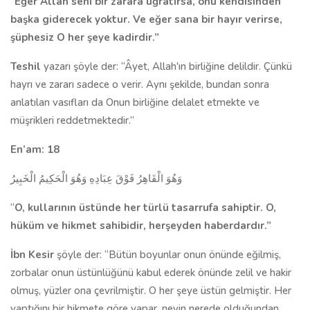
“
Eğer Allah seni bir zarara uğratırsa, onu ken­disinden
başka giderecek yoktur. Ve eğer sana bir ha­yır verirse,
şüphesiz O her şeye kadirdir.”
Teshil
ya­zarı şöyle der: “Âyet, Allah'ın birliğine delildir. Çünkü
hayrı ve zararı sa­dece o verir. Aynı şekilde, bundan sonra
anlatılan vasıfları da Onun birliğine delalet etmekte ve
müşrikleri reddetmektedir.”
En’am: 18
وَهُوَ الْقَاهِرُ فَوْقَ عِبَادِهِ وَهُوَ الْحَكِيمُ الْخَبِيرُ
“
O, kullarının üstünde her türlü tasarrufa sa­hiptir. O,
hüküm ve hikmet sahibidir, herşeyden haber­dardır.”
İbn Kesir
şöyle der: “Bütün boyunlar onun önünde eğilmiş,
zorbalar onun üstünlüğünü kabul ederek önünde zelil ve hakir
olmuş, yüzler ona çevril­miştir. O her şeye üstün gelmiştir. Her
yaptığını bir hikmete göre yapar, ne­yin nerede olduğundan