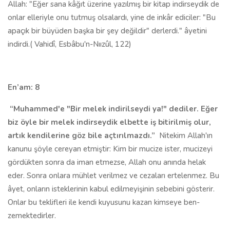
Allah: "Eğer sana kâğıt üzerine yazılmış bir kitap indirseydik de
onlar elleriyle onu tutmuş olsalardı, yine de inkâr edi­ciler: "Bu
apaçık bir büyüden başka bir şey değildir" derlerdi." âyetini
indirdi.(
Vahidî, Esbâbu'n-Nıızûl, 122)
En’am: 8
“Muhammed'e "Bir melek indirilseydi ya!" de­diler. Eğer
biz öyle bir melek indirseydik elbette iş bi­tirilmiş olur,
artık kendilerine göz bile açtırılmazdı.”
Nitekim Allah'ın
kanunu şöyle cereyan etmiştir: Kim bir mucize ister, mucizeyi
gördükten sonra da iman etmezse, Allah onu anında helak
eder. Sonra onlara mühlet verilmez ve cezaları ertelenmez. Bu
âyet, onların isteklerinin kabul edilmeyişinin se­bebini gösterir.
Onlar bu teklifleri ile kendi kuyusunu kazan kimseye ben­
zemektedirler.