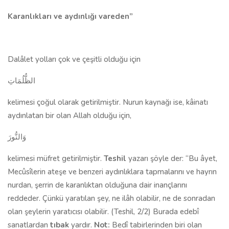
Karanlıkları ve aydınlığı vareden”
Dalâlet yolları çok ve çeşitli olduğu için
الظُّلُمَاتِ
kelimesi çoğul olarak getirilmiştir. Nurun kaynağı ise, kâinatı
aydınlatan bir olan Allah olduğu için,
وَالنُّورَ
kelimesi müfret getirilmiştir.
Teshil
yazarı şöyle der: “Bu âyet,
Mecûsîlerin ateşe ve benzeri aydınlıklara tapmalarını ve hayrın
nurdan, şerrin de karanlıktan olduğuna dair inançlarını
reddeder. Çünkü yaratılan şey, ne ilâh olabilir, ne de sonradan
olan şeylerin yaratıcısı olabilir. (Teshil, 2/2) Burada edebî
sanat­lardan
tıbak
yardır.
Not:
Bedî tabirlerinden biri olan