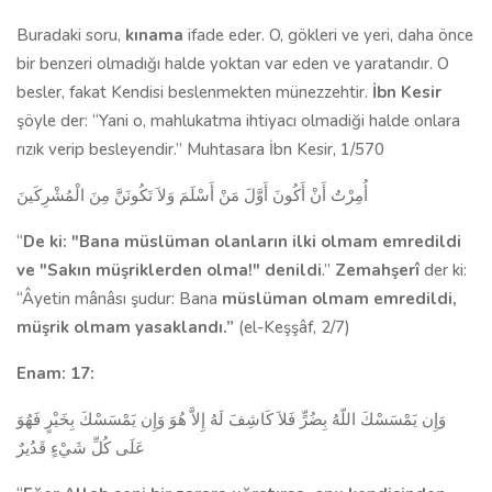
Buradaki soru,
kınama
ifade eder. O, gökleri ve yeri, daha önce
bir benzeri olmadığı halde yok­tan var eden ve yaratandır. O
besler, fakat Kendisi beslen­mekten münezzehtir.
İbn Kesir
şöyle der: “Yani o, mahlukatma ihtiyacı olmadiği halde onlara
rızık verip besleyendir.” Muhtasara İbn Kesir, 1/570
أُمِرْتُ أَنْ أَكُونَ أَوَّلَ مَنْ أَسْلَمَ وَلاَ تَكُونَنَّ مِنَ الْمُشْرِكَينَ
“
De ki: "Bana müslüman olanların ilki olmam emredildi
ve "Sakın müşriklerden olma!" denildi
.”
Zemahşerî
der ki:
“Âyetin mânâsı şudur: Bana
müslüman olmam emredildi,
müşrik olmam yasaklandı.”
(el-Keşşâf, 2/7)
Enam: 17:
وَإِن يَمْسَسْكَ اللّهُ بِضُرٍّ فَلاَ كَاشِفَ لَهُ إِلاَّ هُوَ وَإِن يَمْسَسْكَ بِخَيْرٍ فَهُوَ
عَلَى كُلِّ شَيْءٍ قَدُيرٌ