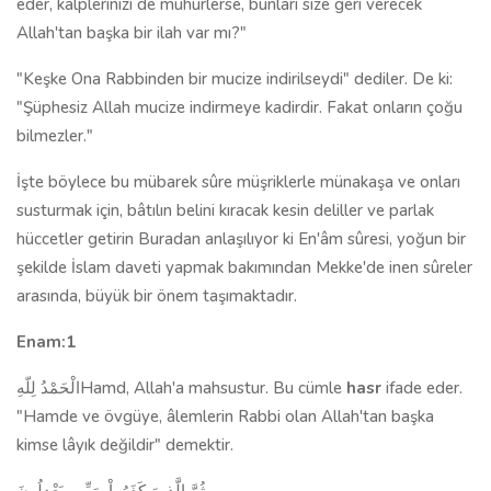
eder, kalpleri­nizi de mühürlerse, bunları size geri verecek
Allah'tan başka bir ilah var mı?"
"Keşke Ona Rabbinden bir mucize indirilseydi" dediler. De ki:
"Şüphesiz Allah mucize indirmeye kadirdir. Fakat onların çoğu
bilmezler."
İşte böylece bu mübarek sûre müşriklerle münakaşa ve onları
sustur­mak için, bâtılın belini kıracak kesin deliller ve parlak
hüccetler getirin Buradan anlaşılıyor ki En'âm sûresi, yoğun bir
şekilde İslam daveti yapmak bakımından Mekke'de inen sûreler
arasında, büyük bir önem taşımaktadır.
Enam:1
الْحَمْدُ لِلّهِ
Hamd, Allah'a mahsustur. Bu cümle
hasr
ifade eder.
"Hamde ve övgüye, âlemlerin Rabbi olan Allah'tan başka
kimse lâyık değildir" de­mektir.