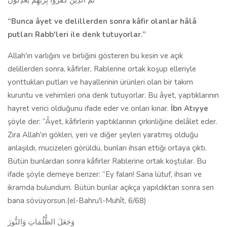
ثُمَّ الَّذِينَ كَفَرُواْ بِرَبِّهِم يَعْدِلُونَ
“Bunca âyet ve de­lillerden sonra kâfir olanlar hâlâ
putları Rabb'leri ile denk tutuyorlar.”
Allah'ın varlığını ve birliğini gösteren bu kesin ve açık
delillerden sonra, kâfirler, Rablerine ortak koşup elleriyle
yonttukları putları ve hayallerinin ürünleri olan bir takım
kuruntu ve vehim­leri ona denk tutuyorlar. Bu âyet, yaptıklarının
hayret verici olduğunu ifade eder ve onları kınar.
İbn Atıyye
şöyle der: “Âyet, kâfirlerin yaptıklarının çir­kinliğine delâlet eder.
Zira Allah'ın gökleri, yeri ve diğer şeyleri yaratmış olduğu
anlaşıldı, mucizeleri görüldü, bunları ihsan ettiği ortaya çıktı.
Bütün bunlardan sonra kâfirler Rablerine ortak koştular. Bu
ifade şöyle demeye benzer: “Ey falan! Sana lütuf, ihsan ve
ikramda bulundum. Bütün bunlar açıkça yapıldıktan sonra sen
bana sövüyorsun.(el-Bahru'l-Muhît, 6/68)
وَجَعَلَ الظُّلُمَاتِ وَالنُّورَ