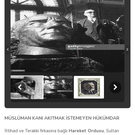
MÜSLÜMAN KANI AKITMAK İSTEMEYEN HÜKÜMDAR
İttihad ve Terakki fırkasına bağlı
Hareket Ordusu
, Sultan