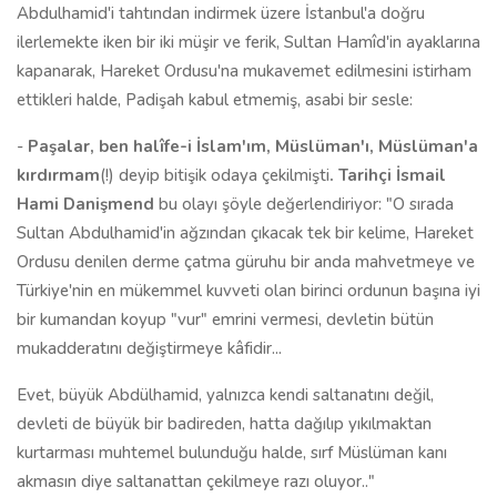
Abdulhamid'i tahtından indirmek üzere İstanbul'a doğru
ilerlemekte iken bir iki müşir ve ferik, Sultan Hamîd'in ayaklarına
kapanarak, Hareket Ordusu'na mukavemet edilmesini istirham
ettikleri halde, Padişah kabul etmemiş, asabi bir sesle:
-
Paşalar, ben halîfe-i İslam'ım, Müslüman'ı, Müslüman'a
kırdırmam
(!) deyip bitişik odaya çekilmişti
. Tarihçi İsmail
Hami Danişmend
bu olayı şöyle değerlendiriyor: "O sırada
Sultan Abdulhamid'in ağzından çıkacak tek bir kelime, Hareket
Ordusu denilen derme çatma güruhu bir anda mahvetmeye ve
Türkiye'nin en mükemmel kuvveti olan birinci ordunun başına iyi
bir kumandan koyup "vur" emrini vermesi, devletin bütün
mukadderatını değiştirmeye kâfidir...
Evet, büyük Abdülhamid, yalnızca kendi saltanatını değil,
devleti de büyük bir badireden, hatta dağılıp yıkılmaktan
kurtarması muhtemel bulunduğu halde, sırf Müslüman kanı
akmasın diye saltanattan çekilmeye razı oluyor.."