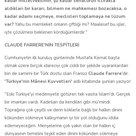
kadar milletvekilinin, şu kadar senatörün ittifakla
aldıkları bir kararı, bilmem ne mahkemesi bozacaksa, o
kadar adamı seçmeye, meclisleri toplamaya ne lüzum
var?
Yahu bu memleket onların çiftliği mi? Maalesef bu işler,
işte çözülmesi beklenen kördüğümlerdir."
CLAUDE FARRERE'NİN TESPİTLERİ
Cumhuriyetin ilk kuruluş günlerinde Mustafa Kemal başta
olmak üzere birçok idareciyi çok ciddi bir şekilde uyaranlardan
biri de samimi bir Türk dostu olan Fransız
Claude Farrere
'dir.
'Türkiye'nin Mânevi Kuvvetleri'
adlı kitabında şunları yazıyor:
"Eski Türkiye'yi medeniyete götüren tek vasıta İslam'dı. Gerçek
bir imanları vardı. Kadınları da kendileri gibi mü'mindi.
Toprağına çok çeşitli ve derin köklerle bağlı bir halkın dinini
kökünden sökmeye kalkışmanın iyi bir yol olduğunu iddia
edemeyeceğim. Menşelerine çok yakın olan bir halkın iç
dünyasının temelini teşkil eden dinini kökünden sökmeye