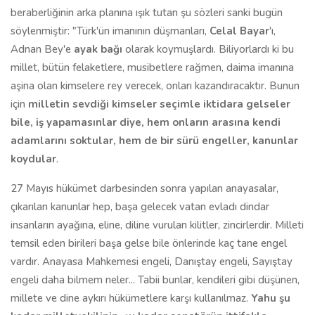
beraberliğinin arka planına ışık tutan şu sözleri sanki bugün
söylenmiştir: "Türk'ün imanının düşmanları,
Celal Bayar
'ı,
Adnan Bey'e
ayak bağı
olarak koymuşlardı. Biliyorlardı ki bu
millet, bütün felaketlere, musibetlere rağmen, daima imanına
aşina olan kimselere rey verecek, onları kazandıracaktır. Bunun
için
milletin sevdiği kimseler seçimle iktidara gelseler
bile, iş yapamasınlar diye, hem onların arasına kendi
adamlarını soktular,
hem de bir sürü engeller, kanunlar
koydular
.
27 Mayıs hükümet darbesinden sonra yapılan anayasalar,
çıkarılan kanunlar hep, başa gelecek vatan evladı dindar
insanların ayağına, eline, diline vurulan kilitler, zincirlerdir. Milleti
temsil eden birileri başa gelse bile önlerinde kaç tane engel
vardır. Anayasa Mahkemesi engeli, Danıştay engeli, Sayıştay
engeli daha bilmem neler... Tabii bunlar, kendileri gibi düşünen,
millete ve dine aykırı hükümetlere karşı kullanılmaz.
Yahu şu