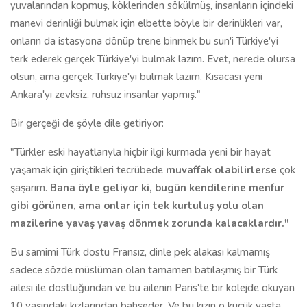
yuvalarından kopmuş, köklerinden sökülmüş, insanların içindeki
manevi derinliği bulmak için elbette böyle bir derinlikleri var,
onların da istasyona dönüp trene binmek bu sun'i Türkiye'yi
terk ederek gerçek Türkiye'yi bulmak lazım. Evet, nerede olursa
olsun, ama gerçek Türkiye'yi bulmak lazım. Kısacası yeni
Ankara'yı zevksiz, ruhsuz insanlar yapmış."
Bir gerçeği de şöyle dile getiriyor:
"Türkler eski hayatlarıyla hiçbir ilgi kurmada yeni bir hayat
yaşamak için giriştikleri tecrübede
muvaffak olabilirlerse
çok
şaşarım.
Bana öyle geliyor ki, bugün kendilerine menfur
gibi görünen, ama onlar için tek kurtuluş yolu olan
mazilerine yavaş yavaş dönmek zorunda kalacaklardır."
Bu samimi Türk dostu Fransız, dinle pek alakası kalmamış
sadece sözde müslüman olan tamamen batılaşmış bir Türk
ailesi ile dostluğundan ve bu ailenin Paris'te bir kolejde okuyan
10 yaşındaki kızlarından bahseder. Ve bu kızın o küçük yaşta,