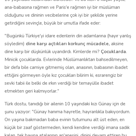
ana-babasına rağmen ve Paris'e rağmen iyi bir müslüman
olduğunu ve dininin vecibelerine çok iyi bir şekilde yerine
getirdiğini sevinçle, büyük bir umutla ifade eder:
"Bugünkü Türkiye'yi idare edenlerin din adamlarına (hayır yanlış
söyledim)
dine karşı açtıkları korkunç mücadele,
aksine
dine karşı bir düşkünlük uyandırdı. Kimlerde mi?
Çocuklarda
.
Minicik çocuklarda. Evlerinde Müslümanlıktan bahsedilmeyen,
bir defa bile camiye gitmemiş olan, anasının, babasının ibadet
ettiğini görmeyen öyle kız çocukları bilirim ki, esrarengiz bir
sevki tabii ile belki de ırkın verdiği bir temayülle ibadet
etmekten geri kalmıyorlar."
Türk dostu, tanıdığı bir ailenin 10 yaşındaki kızı Günay için de
şunu yazıyor: "Günay hanıma hayretle, hayranlıkla bakıyordum.
On yaşına bakmadan baba evinin tutumunu alt üst eden, en
küçük bir zaaf göstermeden, kendi kendine verdiği imana sadık
kalan, tek başına atalarının an'anesini, dinini devam ettiren bu