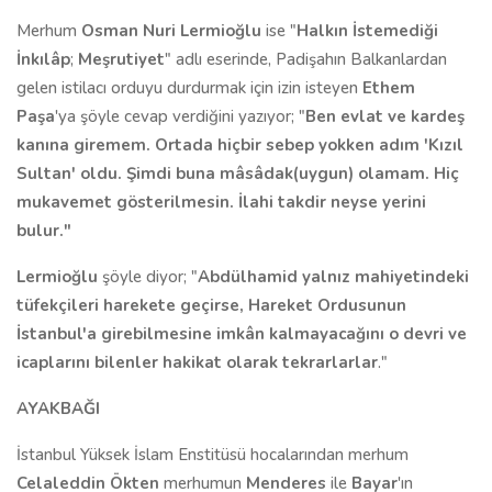
Merhum
Osman Nuri Lermioğlu
ise "
Halkın İstemediği
İnkılâp
;
Meşrutiyet
" adlı eserinde, Padişahın Balkanlardan
gelen istilacı orduyu durdurmak için izin isteyen
Ethem
Paşa
'ya şöyle cevap verdiğini yazıyor; "
Ben evlat ve kardeş
kanına giremem. Ortada hiçbir sebep yokken adım 'Kızıl
Sultan' oldu. Şimdi buna mâsâdak(uygun) olamam. Hiç
mukavemet gösterilmesin. İlahi takdir neyse yerini
bulur."
Lermioğlu
şöyle diyor; "
Abdülhamid yalnız mahiyetindeki
tüfekçileri harekete geçirse, Hareket Ordusunun
İstanbul'a girebilmesine imkân kalmayacağını o devri ve
icaplarını bilenler hakikat olarak tekrarlarlar
."
AYAKBAĞI
İstanbul Yüksek İslam Enstitüsü hocalarından merhum
Celaleddin Ökten
merhumun
Menderes
ile
Bayar
'ın