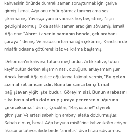
kahvesinin önünde durarak saman soruşturmak için içeriye
girmiş. İsmail Ağa onu görür görmez tanımış ama ses
çıkarmamış. Yavaşça yanına vararak hoş beş etmiş. Niçin
geldiğini sormuş. O da satılık saman aradığını söylemiş. İsmail
Ağa ona: "
Ahretlik senin samanın bende, çek arabanı
şuraya
." demiş. Ve arabasını harmanlığa çektirmiş. Kendisini de
misâfir odasına götürerek izâz ve ikrâma başlamış.
Deliorman'ın kahvesi, tütünü meşhurdur. Artık kahve, tütün,
keyif bütün derken akşamın nasıl olduğunu anlayamamışlar.
Ancak İsmail Ağa gizlice oğullarına talimat vermiş, "
Bu gelen
sizin ahret amcanızdır. Buna bir canla bir çift mal
bağışlayan yiğit işte budur. Göreyim sizi. Bunun arabasını
tıka basa alafla doldurup şuraya pencerenin uğuruna
çekeceksiniz."
demiş. Çocuklar, "Baş üstüne!" diyerek
gitmişler. Ve ertesi sabah için arabayı alafla doldurmuşlar.
Sabah olmuş, İsmail Ağa boyuna misâfirine kahve ikrâm ediyor,
fıkralar anlatıyor, ikide birde "ahretlik" diye hitap ediyormuş.