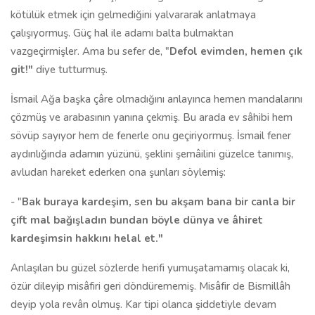
kötülük etmek için gelmediğini yalvararak anlatmaya
çalışıyormuş. Güç hal ile adamı balta bulmaktan
vazgeçirmişler. Ama bu sefer de, "
Defol evimden, hemen çık
git!"
diye tutturmuş.
İsmail Ağa başka çâre olmadığını anlayınca hemen mandalarını
çözmüş ve arabasının yanına çekmiş. Bu arada ev sâhibi hem
sövüp sayıyor hem de fenerle onu geçiriyormuş. İsmail fener
aydınlığında adamın yüzünü, şeklini şemâilini güzelce tanımış,
avludan hareket ederken ona şunları söylemiş:
- "
Bak buraya kardeşim, sen bu akşam bana bir canla bir
çift mal bağışladın bundan böyle dünya ve âhiret
kardeşimsin hakkını helal et."
Anlaşılan bu güzel sözlerde herifi yumuşatamamış olacak ki,
özür dileyip misâfiri geri döndürememiş. Misâfir de Bismillâh
deyip yola revân olmuş. Kar tipi olanca şiddetiyle devam