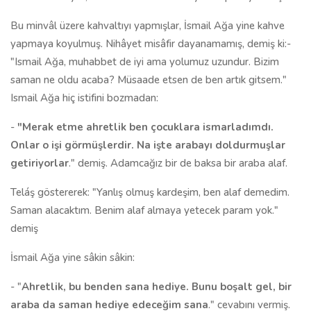
Bu minvâl üzere kahvaltıyı yapmışlar, İsmail Ağa yine kahve
yapmaya koyulmuş. Nihâyet misâfir dayanamamış, demiş ki:-
"Ismail Ağa, muhabbet de iyi ama yolumuz uzundur. Bizim
saman ne oldu acaba? Müsaade etsen de ben artık gitsem."
Ismail Ağa hiç istifini bozmadan:
-
"Merak etme ahretlik ben çocuklara ismarladımdı.
Onlar o işi görmüşlerdir. Na işte arabayı doldurmuşlar
getiriyorlar
." demiş. Adamcağız bir de baksa bir araba alaf.
Teláş göstererek: "Yanlış olmuş kardeşim, ben alaf demedim.
Saman alacaktım. Benim alaf almaya yetecek param yok."
demiş
İsmail Ağa yine sâkin sâkin:
- "
Ahretlik, bu benden sana hediye. Bunu boşalt gel, bir
araba da saman hediye edeceğim sana
." cevabını vermiş.