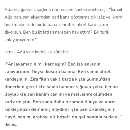
Adamcağız iyice şaşkına dönmüş ve şunları söylemiş: -"İsmail
Ağa beh, sen akşamdan beri bana gösterme dik izâz ve ikram
bırakmadın ikide birde bana «ahretlik, ahret kardeşim.»
diyorsun, Ben bu iltifatları nereden hak ettim? Bir türlü
anlayamıyorum."
İsmail Ağa yine kemâl-isükûnetle:
-"
Anlayamadın mı, kardeşim? Ben ise anladın
sanıyordum. Neyse kusura bakma. Ben senin ahret
kardeşinim. Zira filan vakit karda kışta Şumnu'dan
dönerken gecelikte senin hanene sığınan yolcu benim.
Böylelikle sen benim canımı ve mallarımı ölümden
kurtarmıştın. Ben sana daha o zaman dünya ve ahret
kardeşimsin dememiş miydim? İşte ben o kardeşinim.
Haydi sen bu arabayı git boşalt da gel samanı nı da al.
"
demiş.