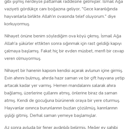
gibi şişmiş nerdeyse patlamak raddesine gelmişler. İsmail Ağa
vaziyeti gördükçe canı boğazına geliyor, "Gece karanlığında
hayvanlarla birlikte Allah'ın ovasında telef oluyorum." diye
korkuyormuş.
Nihayet önüne benim söylediğim ova köyü çıkmış. İsmail Ağa
Allah'a şükürler ettikten sonra sığınmak için rast geldiği kapıyı
çalmaya başlamış. Fakat hiç bir evden müsbet, menfi bir cevap
veren olmuyormuş.
Nihayet bir hanenin kapısını kendisi açarak avlunun içine girmiş.
Evin ahırını bulmuş, ahırda hazır saman ve bir çift hayvana yetip
artacak kadar yer varmış. Hemen mandalarını salarak ahıra
bağlamış, üzerlerine çullarını atmış, önlerine biraz da saman
atmış. Kendi de gocuğuna bürünerek oraya bir yere oturmuş.
Hayvanlar ısınınca burunlarının buzları çözülmüş, karınlarının
şişliği gitmiş. Derhal saman yemeye başlamışlar.
Az sonra avluda bir fener aydınlığı belirmiş. Meğer ev sahibi