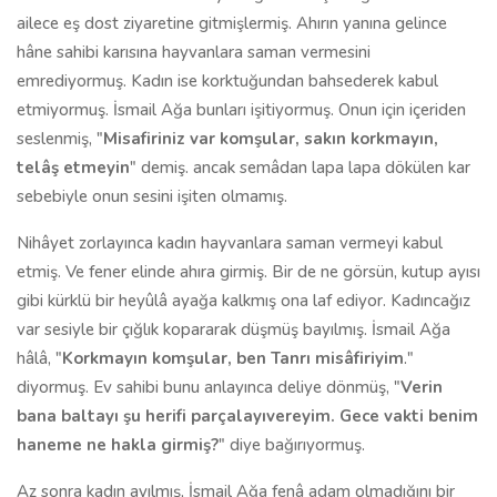
ailece eş dost ziyaretine gitmişlermiş. Ahırın yanına gelince
hâne sahibi karısına hayvanlara saman vermesini
emrediyormuş. Kadın ise korktuğundan bahsederek kabul
etmiyormuş. İsmail Ağa bunları işitiyormuş. Onun için içeriden
seslenmiş, "
Misafiriniz var komşular, sakın korkmayın,
telâş etmeyin
" demiş. ancak semâdan lapa lapa dökülen kar
sebebiyle onun sesini işiten olmamış.
Nihâyet zorlayınca kadın hayvanlara saman vermeyi kabul
etmiş. Ve fener elinde ahıra girmiş. Bir de ne görsün, kutup ayısı
gibi kürklü bir heyûlâ ayağa kalkmış ona laf ediyor. Kadıncağız
var sesiyle bir çığlık kopararak düşmüş bayılmış. İsmail Ağa
hâlâ, "
Korkmayın komşular, ben Tanrı misâfiriyim
."
diyormuş. Ev sahibi bunu anlayınca deliye dönmüş, "
Verin
bana baltayı şu herifi parçalayıvereyim. Gece vakti benim
haneme ne hakla girmiş?
" diye bağırıyormuş.
Az sonra kadın ayılmış, İsmail Ağa fenâ adam olmadığını bir