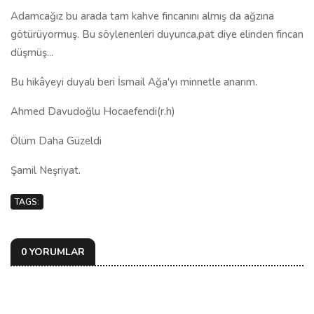
Adamcağız bu arada tam kahve fincanını almış da ağzına
götürüyormuş. Bu söylenenleri duyunca,pat diye elinden fincan
düşmüş...
Bu hikâyeyi duyalı beri İsmail Ağa'yı minnetle anarım.
Ahmed Davudoğlu Hocaefendi(r.h)
Ölüm Daha Güzeldi
Şamil Neşriyat.
TAGS:
0 YORUMLAR