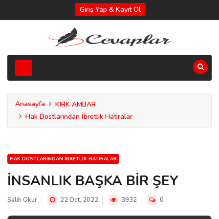
Giriş Yap & Kayıt Ol
Anasayfa
KIRK AMBAR
Hak Dostlarından İbretlik Hatıralar
HAK DOSTLARINDAN İBRETLIK HATIRALAR
İNSANLIK BAŞKA BİR ŞEY
Salih Okur
22 Oct, 2022
3932
0