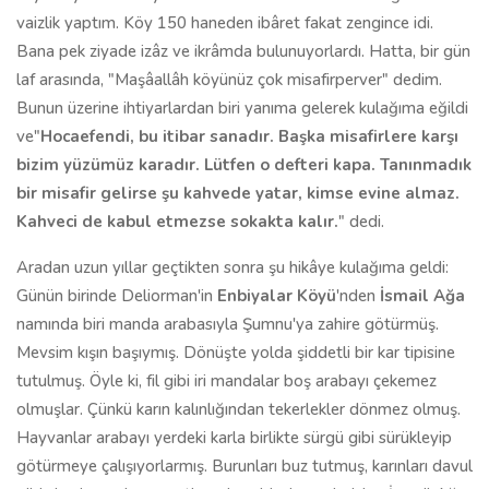
vaizlik yaptım. Köy 150 haneden ibâret fakat zengince idi.
Bana pek ziyade izâz ve ikrâmda bulunuyorlardı. Hatta, bir gün
laf arasında, "Maşâallâh köyünüz çok misafirperver" dedim.
Bunun üzerine ihtiyarlardan biri yanıma gelerek kulağıma eğildi
ve"
Hocaefendi, bu itibar sanadır. Başka misafirlere karşı
bizim yüzümüz karadır. Lütfen o defteri kapa. Tanınmadık
bir misafir gelirse şu kahvede yatar, kimse evine almaz.
Kahveci de kabul etmezse sokakta kalır.
" dedi.
Aradan uzun yıllar geçtikten sonra şu hikâye kulağıma geldi:
Günün birinde Deliorman'in
Enbiyalar Köyü
'nden
İsmail Ağa
namında biri manda arabasıyla Şumnu'ya zahire götürmüş.
Mevsim kışın başıymış. Dönüşte yolda şiddetli bir kar tipisine
tutulmuş. Öyle ki, fil gibi iri mandalar boş arabayı çekemez
olmuşlar. Çünkü karın kalınlığından tekerlekler dönmez olmuş.
Hayvanlar arabayı yerdeki karla birlikte sürgü gibi sürükleyip
götürmeye çalışıyorlarmış. Burunları buz tutmuş, karınları davul