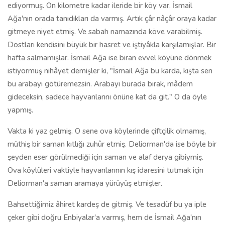
ediyormuş. On kilometre kadar ileride bir köy var. İsmail
Ağa'nın orada tanıdıkları da varmış. Artık çâr nâçâr oraya kadar
gitmeye niyet etmiş. Ve sabah namazında köve varabilmiş.
Dostları kendisini büyük bir hasret ve iştiyâkla karşılamışlar. Bir
hafta salmamışlar. İsmail Ağa ise biran evvel köyüne dönmek
istiyormuş nihâyet demişler ki, "İsmail Ağa bu karda, kışta sen
bu arabayı götüremezsin. Arabayı burada bırak, mâdem
gideceksin, sadece hayvanlarını önüne kat da git." O da öyle
yapmış.
Vakta ki yaz gelmiş. O sene ova köylerinde çiftçilik olmamış,
müthiş bir saman kıtlığı zuhûr etmiş. Deliorman'da ise böyle bir
şeyden eser görülmediği için saman ve alaf derya gibiymiş.
Ova köylüleri vaktiyle hayvanlarının kış idaresini tutmak için
Deliorman'a saman aramaya yürüyüş etmişler.
Bahsettiğimiz âhiret kardeş de gitmiş. Ve tesadüf bu ya iple
çeker gibi doğru Enbiyalar'a varmış, hem de İsmail Ağa'nın