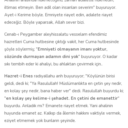
Ahalinin arasında hükmettiğiniz zaman adaletle hükmedin,
iltimas etmeyin. Ben adil olan insanları severim" buyuruyor.
Ayet-i Kerime böyle. Emniyete riayet edin, adalete riayet
edeceğiz. Böyle yaparsak, Allah sever bizi.
Cenab-ı Peygamber aleyhissalatu vesselam efendimiz
hazretleri Cuma hutbesine çıktığı vakit, her Cuma hutbesinde
şöyle söylermiş; "
Emniyeti olmayanın imanı yoktur,
sözünde durmayan adamın dini yok
" buyuruyor. O kadar
sıkı tembih eder ki ahaliyi, bu ahlaktan çevirmek için..
Hazret-i Enes
radıyallahu anh buyuruyor; "Köylünün birisi
geldi, dedi ki; "Ya Rasulullah! Müslümanlıkta en çetin şey nedir,
en kolay şey nedir, bana haber ver" dedi. Rasulullah buyurdu ki;
"
en kolay şey kelime-i şehadet. En çetini de emanettir
"
buyurdu. Anladık mı? Emanete riayet etmek. Yani ahalinin
huyunda emanet az. Kalkıp da âlemin hakkını vaktiyle vermek,
eziyet etmemek yok bunların şeyinde.