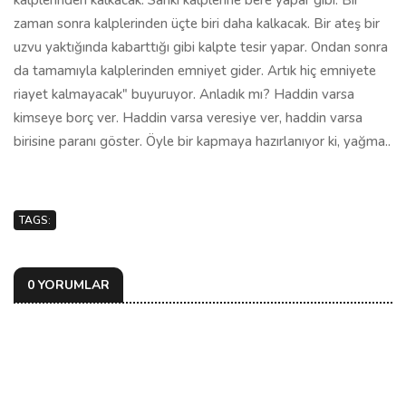
kalplerinden kalkacak. Sanki kalplerine bere yapar gibi. Bir
zaman sonra kalplerinden üçte biri daha kalkacak. Bir ateş bir
uzvu yaktığında kabarttığı gibi kalpte tesir yapar. Ondan sonra
da tamamıyla kalplerinden emniyet gider. Artık hiç emniyete
riayet kalmayacak" buyuruyor. Anladık mı? Haddin varsa
kimseye borç ver. Haddin varsa veresiye ver, haddin varsa
birisine paranı göster. Öyle bir kapmaya hazırlanıyor ki, yağma..
TAGS:
0 YORUMLAR