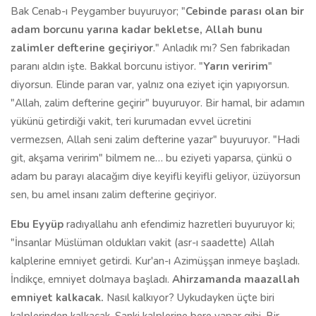
Bak Cenab-ı Peygamber buyuruyor; "
Cebinde parası olan bir
adam borcunu yarına kadar bekletse, Allah bunu
zalimler defterine geçiriyor
." Anladık mı? Sen fabrikadan
paranı aldın işte. Bakkal borcunu istiyor. "
Yarın veririm
"
diyorsun. Elinde paran var, yalnız ona eziyet için yapıyorsun.
"Allah, zalim defterine geçirir" buyuruyor. Bir hamal, bir adamın
yükünü getirdiği vakit, teri kurumadan evvel ücretini
vermezsen, Allah seni zalim defterine yazar" buyuruyor. "Hadi
git, akşama veririm" bilmem ne… bu eziyeti yaparsa, çünkü o
adam bu parayı alacağım diye keyifli keyifli geliyor, üzüyorsun
sen, bu amel insanı zalim defterine geçiriyor.
Ebu Eyyüp
radıyallahu anh efendimiz hazretleri buyuruyor ki;
"İnsanlar Müslüman oldukları vakit (asr-ı saadette) Allah
kalplerine emniyet getirdi. Kur'an-ı Azimüşşan inmeye başladı.
İndikçe, emniyet dolmaya başladı.
Ahirzamanda maazallah
emniyet kalkacak.
Nasıl kalkıyor? Uykudayken üçte biri