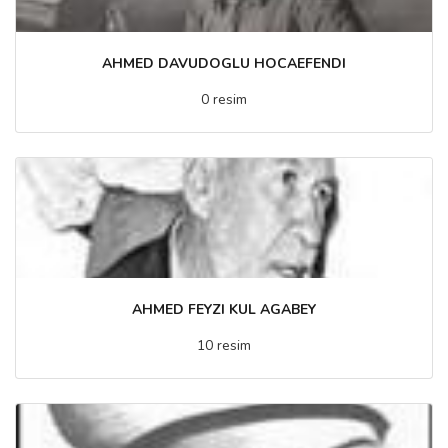
AHMED DAVUDOGLU HOCAEFENDI
0 resim
AHMED FEYZI KUL AGABEY
10 resim