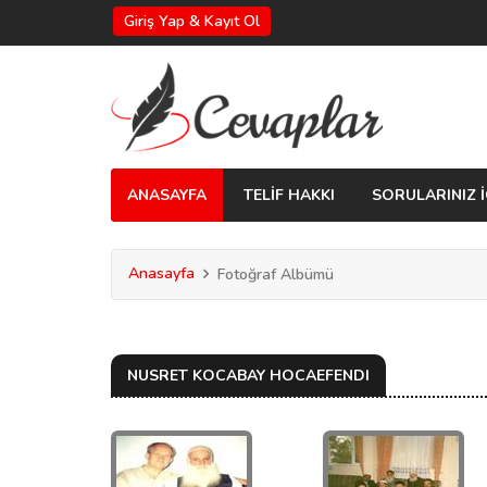
Giriş Yap & Kayıt Ol
ANASAYFA
TELİF HAKKI
SORULARINIZ İ
Anasayfa
Fotoğraf Albümü
NUSRET KOCABAY HOCAEFENDI