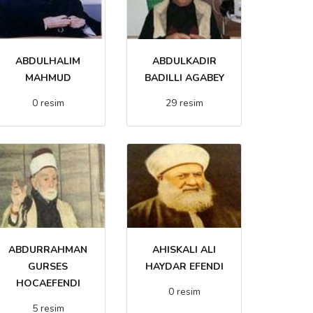
ABDULHALIM
ABDULKADIR
MAHMUD
BADILLI AGABEY
0 resim
29 resim
ABDURRAHMAN
AHISKALI ALI
GURSES
HAYDAR EFENDI
HOCAEFENDI
0 resim
5 resim