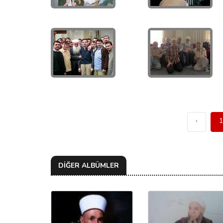
‹
1
DİĞER ALBÜMLER