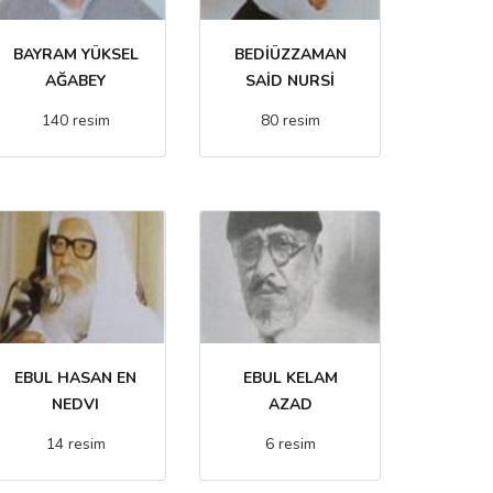
BAYRAM YÜKSEL
BEDİÜZZAMAN
AĞABEY
SAİD NURSİ
140 resim
80 resim
EBUL HASAN EN
EBUL KELAM
NEDVI
AZAD
14 resim
6 resim