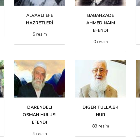
ALVARLI EFE
BABANZADE
HAZRETLERİ
AHMED NAIM
EFENDI
5 resim
0 resim
DARENDELI
DIGER TULLÃ‚B-I
OSMAN HULUSI
NUR
EFENDI
83 resim
4 resim