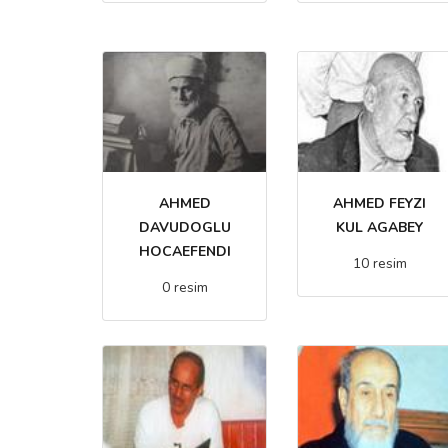
AHMED
AHMED FEYZI
DAVUDOGLU
KUL AGABEY
HOCAEFENDI
10 resim
0 resim