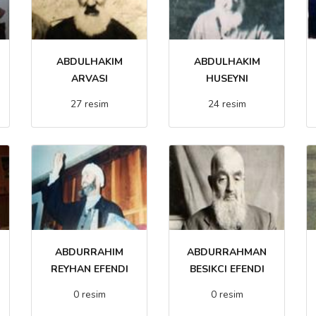
ABDULHAKIM
ABDULHAKIM
ARVASI
HUSEYNI
27 resim
24 resim
ABDURRAHIM
ABDURRAHMAN
REYHAN EFENDI
BESIKCI EFENDI
0 resim
0 resim