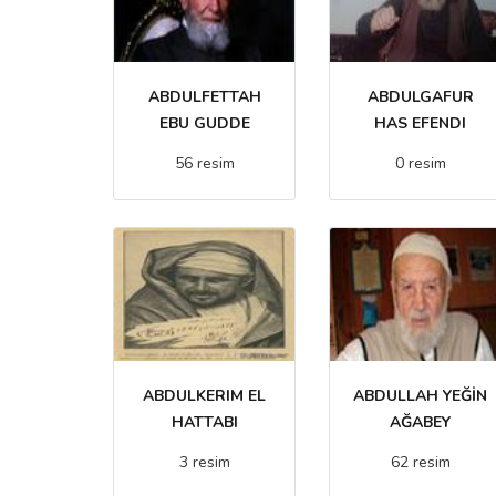
ABDULFETTAH
ABDULGAFUR
EBU GUDDE
HAS EFENDI
56 resim
0 resim
ABDULKERIM EL
ABDULLAH YEĞİN
HATTABI
AĞABEY
3 resim
62 resim