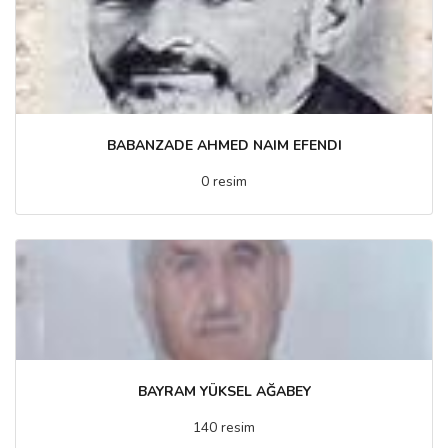
BABANZADE AHMED NAIM EFENDI
0 resim
BAYRAM YÜKSEL AĞABEY
140 resim