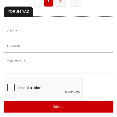
‹
1
2
›
YORUM YAZ
Gönder