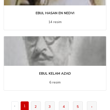
EBUL HASAN EN NEDVI
14 resim
EBUL KELAM AZAD
6 resim
‹
1
2
3
4
5
›