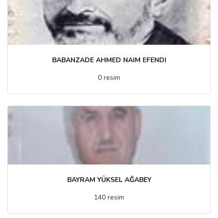
BABANZADE AHMED NAIM EFENDI
0 resim
BAYRAM YÜKSEL AĞABEY
140 resim